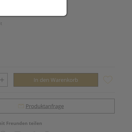
UR
it
In den Warenkorb
Produktanfrage
mit Freunden teilen