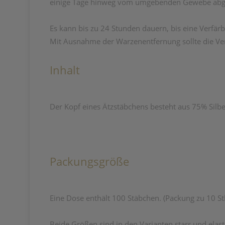
einige Tage hinweg vom umgebenden Gewebe abg
Es kann bis zu 24 Stunden dauern, bis eine Verfärbu
Mit Ausnahme der Warzenentfernung sollte die Ver
Inhalt
Der Kopf eines Ätzstäbchens besteht aus 75% Silbe
Packungsgröße
Eine Dose enthält 100 Stäbchen. (Packung zu 10 Stk
Beide Größen sind in den Varianten starr und elas