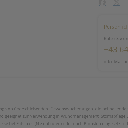
Facebook
X (#[c
Persönlic
Rufen Sie un
+43 6
oder Mail a
rnung von überschießenden Gewebswucherungen, die bei heilende
ind geeignet zur Verwendung in Wundmanagement, Stomapflege un
sweise bei Epistaxis (Nasenbluten) oder nach Biopsien eingesetzt