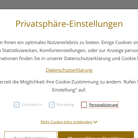
Privatsphäre-Einstellungen
st
+43 6412 4044
Service
Bereitschaftsdienst
Ihnen ein optimales Nutzererlebnis zu bieten. Einige Cookies sin
ika
Hautpflege
Familie
Nahrungsergänzung
Statistikzwecken, Komforteinstellungen, oder zur Anzeige persona
mationen finden Sie in unserer Datenschutzerklärung und Cookie P
Datenschutzerklärung
erzeit die Möglichkeit ihre Cookie-Zustimmung zu ändern. Rufen
SILB
Einstellung" auf.
Ätzs
Erforderlich
Marketing
Personalisierung
100x
Mehr Cookie-Infos einblenden
PZN: 5212534