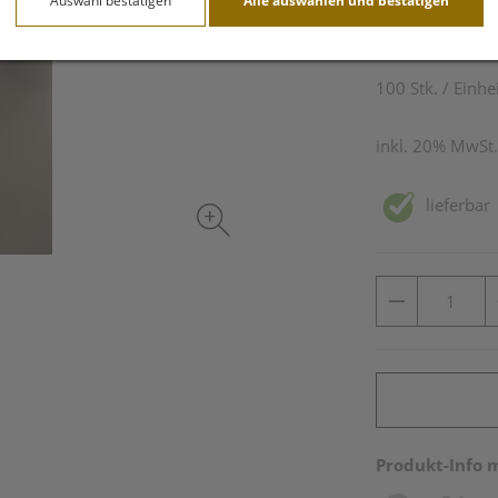
Auswahl bestätigen
Alle auswählen und bestätigen
96,75 E
100 Stk. / Einhe
inkl. 20% MwSt.
lieferbar
Produkt-Info 