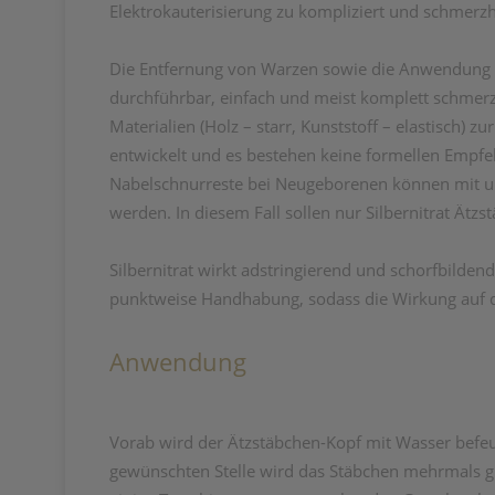
Elektrokauterisierung zu kompliziert und schmerz
Die Entfernung von Warzen sowie die Anwendung i
durchführbar, einfach und meist komplett schmer
Materialien (Holz – starr, Kunststoff – elastisch
entwickelt und es bestehen keine formellen Empfeh
Nabelschnurreste bei Neugeborenen können mit u
werden. In diesem Fall sollen nur Silbernitrat Ät
Silbernitrat wirkt adstringierend und schorfbilden
punktweise Handhabung, sodass die Wirkung auf d
Anwendung
Vorab wird der Ätzstäbchen-Kopf mit Wasser befeuch
gewünschten Stelle wird das Stäbchen mehrmals gle