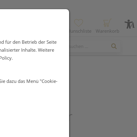
Profil
Wunschliste
Warenkorb
d für den Betrieb der Seite
lisierter Inhalte. Weitere
olicy.
 Sie dazu das Menü "Cookie-
ERNITRAT
täbchen 75%
115mm starr