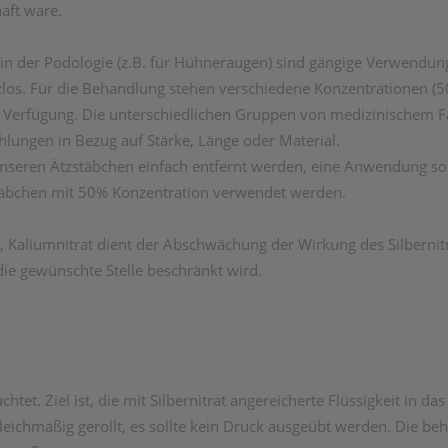
haft wäre.
n der Podologie (z.B. für Hühneraugen) sind gängige Verwendung
zlos. Für die Behandlung stehen verschiedene Konzentrationen
) zur Verfügung. Die unterschiedlichen Gruppen von medizinischem
lungen in Bezug auf Stärke, Länge oder Material.
nseren Ätzstäbchen einfach entfernt werden, eine Anwendung so
zstäbchen mit 50% Konzentration verwendet werden.
d, Kaliumnitrat dient der Abschwächung der Wirkung des Silbernitr
ie gewünschte Stelle beschränkt wird.
tet. Ziel ist, die mit Silbernitrat angereicherte Flüssigkeit in 
ichmäßig gerollt, es sollte kein Druck ausgeübt werden. Die beha