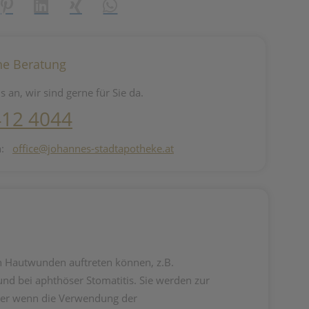
reator\plugin\share\core\structs\SocialSharingServiceSettings]:fo
Pinterest
LinkedIn
Xing
WhatsApp (#[creator\plugin\share\core\st
he Beratung
s an, wir sind gerne für Sie da.
412 4044
n:
office@johannes-stadtapotheke.at
n Hautwunden auftreten können, z.B.
d bei aphthöser Stomatitis. Sie werden zur
 oder wenn die Verwendung der