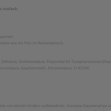
 einfach:
 Gaumen.
ngenehm wie ein Film im Rachenbereich.
l, Zellulose, Sorbitanstearat, Polysorbat 60 Tocopherolacetat (Vit
luronsäure, Guarkernmehl, Zitronensäure, CI 42090.
eite von kleinen Kindern aufbewahren. Snoreeze Gaumenstrips 