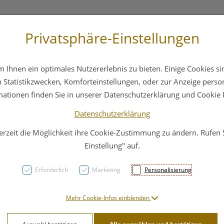
Privatsphäre-Einstellungen
3 6412 4044
Service
Bereitschaftsdienst
Ihnen ein optimales Nutzererlebnis zu bieten. Einige Cookies sin
ika
Hautpflege
Familie
Nahrungsergänzung
Statistikzwecken, Komforteinstellungen, oder zur Anzeige persona
mationen finden Sie in unserer Datenschutzerklärung und Cookie P
Datenschutzerklärung
erzeit die Möglichkeit ihre Cookie-Zustimmung zu ändern. Rufen
Snor
Einstellung" auf.
Erforderlich
Marketing
Personalisierung
PZN: 3195487
10,91 E
Mehr Cookie-Infos einblenden
14 Stk. / Einheit