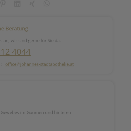
reator\plugin\share\core\structs\SocialSharingServiceSettings]:fo
Pinterest
LinkedIn
Xing
WhatsApp (#[creator\plugin\share\core\st
he Beratung
s an, wir sind gerne für Sie da.
412 4044
n:
office@johannes-stadtapotheke.at
es Gewebes im Gaumen und hinteren