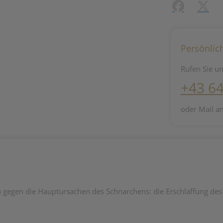
Facebook
X (#[c
Persönlic
Rufen Sie un
+43 6
oder Mail a
 gegen die Hauptursachen des Schnarchens: die Erschlaffung d