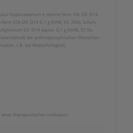
esculus hippocastanum e semine ferm 34c Dil. D14
a ferm 35b Dil. D14 0,1 g (HAB, Vs. 35b), Solum
uliginosum Dil. D14 aquos. 0,1 g [HAB, SV 5b,
gebiete:Gemäß der anthroposophischen Menschen-
ion, z.B. bei Wetterfühligkeit,
iner therapeutischen Indikation.