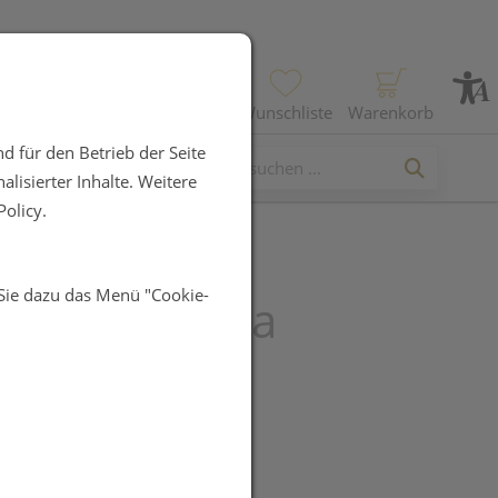
Profil
Wunschliste
Warenkorb
d für den Betrieb der Seite
lisierter Inhalte. Weitere
olicy.
 Sie dazu das Menü "Cookie-
m Comp Wala
li 20g
UR