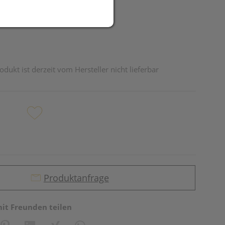
odukt ist derzeit vom Hersteller nicht lieferbar
Produktanfrage
mit Freunden teilen