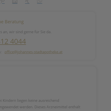
reator\plugin\share\core\structs\SocialSharingServiceSettings]:fo
Pinterest
LinkedIn
Xing
WhatsApp (#[creator\plugin\share\core\st
he Beratung
s an, wir sind gerne für Sie da.
412 4044
n:
office@johannes-stadtapotheke.at
 Kindern liegen keine ausreichend
angewendet werden. Dieses Arzneimittel enthält