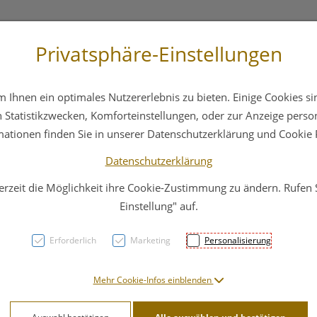
Privatsphäre-Einstellungen
st
+43 6412 4044
Service
Bereitschaftsdienst
Ihnen ein optimales Nutzererlebnis zu bieten. Einige Cookies sin
ika
Hautpflege
Familie
Nahrungsergänzung
Statistikzwecken, Komforteinstellungen, oder zur Anzeige persona
mationen finden Sie in unserer Datenschutzerklärung und Cookie P
Datenschutzerklärung
erzeit die Möglichkeit ihre Cookie-Zustimmung zu ändern. Rufen
Solu
Einstellung" auf.
Globu
Erforderlich
Marketing
Personalisierung
PZN: 2054135
Mehr Cookie-Infos einblenden
12,80 E