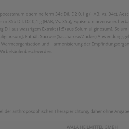
 hippocastanum e semine ferm 34c Dil. D2 0,1 g (HAB, Vs. 34c), A
ferm 35b Dil. D2 0,1 g (HAB, Vs. 35b), Equisetum arvense ex herb
ng D1 aus wässrigem Extrakt (1:5) aus Solum uliginosum], Solum 
 uliginosum]. Enthält Sucrose (Saccharose/Zucker).Anwendungs
 Wärmeorganisation und Harmonisierung der Empfindungsorganisat
 Wirbelsäulenbeschwerden.
 der anthroposophischen Therapierichtung, daher ohne Angabe e
WALA HEILMITTEL GMBH