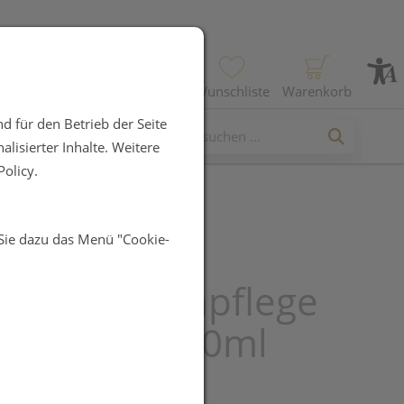
Profil
Wunschliste
Warenkorb
d für den Betrieb der Seite
lisierter Inhalte. Weitere
olicy.
 Sie dazu das Menü "Cookie-
enprodukte
uron Sonnenpflege
er Lsf30 150ml