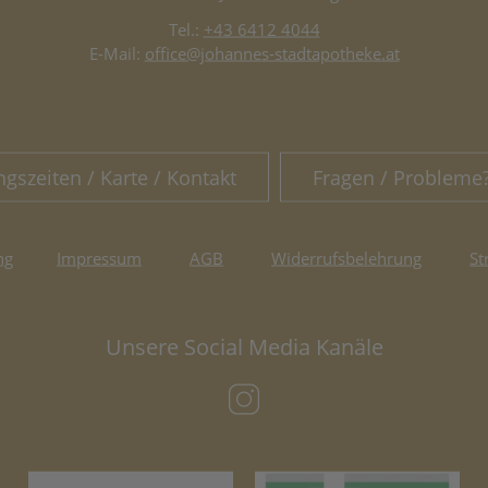
Tel.:
+43 6412 4044
E-Mail:
office@johannes-stadtapotheke.at
ngszeiten / Karte / Kontakt
Fragen / Probleme
ng
Impressum
AGB
Widerrufsbelehrung
St
Unsere Social Media Kanäle
(öffnet in neuem Tab)
(öffnet in neuem Tab)
(öf