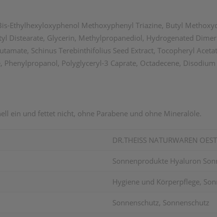
, Bis-Ethylhexyloxyphenol Methoxyphenyl Triazine, Butyl Methoxy
tyl Distearate, Glycerin, Methylpropanediol, Hydrogenated Dimer
utamate, Schinus Terebinthifolius Seed Extract, Tocopheryl Acetat
, Phenylpropanol, Polyglyceryl-3 Caprate, Octadecene, Disodi
ell ein und fettet nicht, ohne Parabene und ohne Mineralöle.
DR.THEISS NATURWAREN OES
Sonnenprodukte Hyaluron Sonn
Hygiene und Körperpflege, So
Sonnenschutz, Sonnenschutz