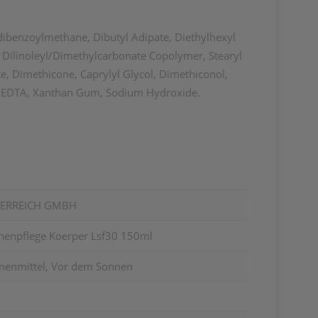
dibenzoylmethane, Dibutyl Adipate, Diethylhexyl
 Dilinoleyl/Dimethylcarbonate Copolymer, Stearyl
e, Dimethicone, Caprylyl Glycol, Dimethiconol,
um EDTA, Xanthan Gum, Sodium Hydroxide.
TERREICH GMBH
enpflege Koerper Lsf30 150ml
nnenmittel, Vor dem Sonnen