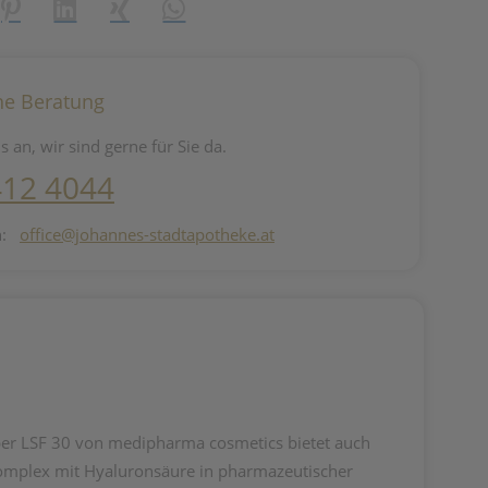
reator\plugin\share\core\structs\SocialSharingServiceSettings]:fo
Pinterest
LinkedIn
Xing
WhatsApp (#[creator\plugin\share\core\st
he Beratung
s an, wir sind gerne für Sie da.
412 4044
n:
office@johannes-stadtapotheke.at
rper LSF 30 von medipharma cosmetics bietet auch
komplex mit Hyaluronsäure in pharmazeutischer