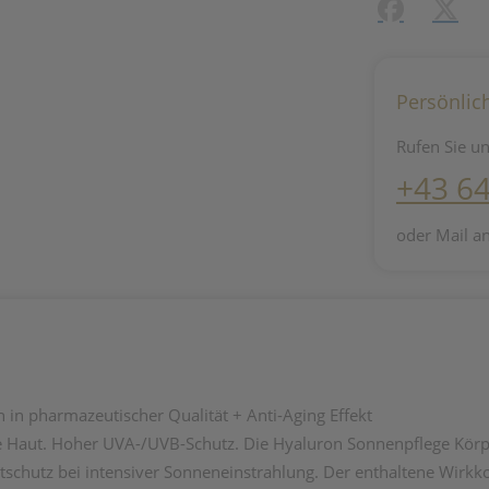
Facebook
X (#[c
Persönlic
Rufen Sie un
+43 6
oder Mail a
in pharmazeutischer Qualität + Anti-Aging Effekt
t die Haut. Hoher UVA-/UVB-Schutz. Die Hyaluron Sonnenpflege Kö
tschutz bei intensiver Sonneneinstrahlung. Der enthaltene Wirk