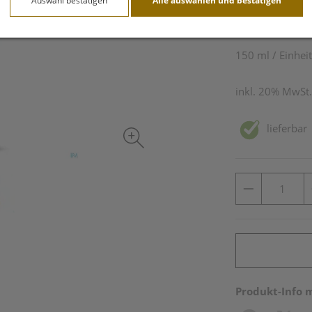
Auswahl bestätigen
Alle auswählen und bestätigen
21,99 E
150 ml / Einheit
inkl. 20% MwSt.
lieferbar
Produkt-Info 