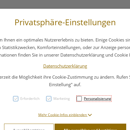
Privatsphäre-Einstellungen
3 6412 4044
Service
Bereitschaftsdienst
Ihnen ein optimales Nutzererlebnis zu bieten. Einige Cookies sin
ika
Hautpflege
Familie
Nahrungsergänzung
Statistikzwecken, Komforteinstellungen, oder zur Anzeige persona
mationen finden Sie in unserer Datenschutzerklärung und Cookie P
Datenschutzerklärung
erzeit die Möglichkeit ihre Cookie-Zustimmung zu ändern. Rufen
Sonn
Einstellung" auf.
Hyal
Erforderlich
Marketing
Personalisierung
Koerp
Mehr Cookie-Infos einblenden
PZN: 4624306