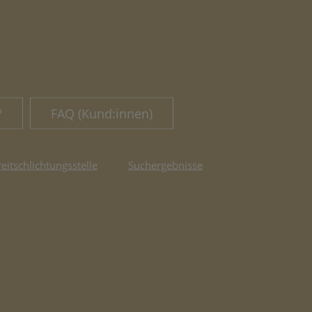
?
FAQ (Kund:innen)
reitschlichtungsstelle
Suchergebnisse
fnet in neuem Tab)