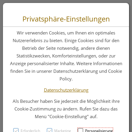
Zum “Inhalt dieser Seite” springen [AK + 0]
Zum Menü “Produkte” springen [AK + 1]
Zum Menü “Über uns / Service” springen [AK + 2]
Zu “Shop-Menüs” springen [AK + 3]
Zum "Barrierefreiheits-Menü" springen [AK + 4]
Zu den “Fusszeilen-Informationen” springen [AK + 5]
Toggle 
Produktsuche
Privatsphäre-Einstellungen
Sonnentor Majoran
Wir verwenden Cookies, um Ihnen ein optimales
Geschnitten Bio
Nutzererlebnis zu bieten. Einige Cookies sind für den
Betrieb der Seite notwendig, andere dienen
00668 10g
Statistikzwecken, Komforteinstellungen, oder zur
Anzeige personalisierter Inhalte. Weitere Informationen
finden Sie in unserer Datenschutzerklärung und Cookie
PZN: 5227990
Policy.
Datenschutzerklärung
Als Besucher haben Sie jederzeit die Möglichkeit ihre
Cookie-Zustimmung zu ändern. Rufen Sie dazu das
Menü "Cookie-Einstellung" auf.
Erforderlich
Marketing
Personalisierung