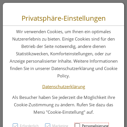
Zum “Inhalt dieser Seite” springen [AK + 0]
Zum Menü “Produkte” springen [AK + 1]
Zum Menü “Über uns / Service” springen [AK + 2]
Zu “Shop-Menüs” springen [AK + 3]
Zum "Barrierefreiheits-Menü" springen [AK + 4]
Zu den “Fusszeilen-Informationen” springen [AK + 5]
Toggle 
Produktsuche
Privatsphäre-Einstellungen
Spenglersan Kolloid
Wir verwenden Cookies, um Ihnen ein optimales
T
Nutzererlebnis zu bieten. Einige Cookies sind für den
Betrieb der Seite notwendig, andere dienen
Statistikzwecken, Komforteinstellungen, oder zur
PZN: 1136948
Anzeige personalisierter Inhalte. Weitere Informationen
finden Sie in unserer Datenschutzerklärung und Cookie
Policy.
Datenschutzerklärung
Als Besucher haben Sie jederzeit die Möglichkeit ihre
Cookie-Zustimmung zu ändern. Rufen Sie dazu das
Menü "Cookie-Einstellung" auf.
Erforderlich
Marketing
Personalisierung