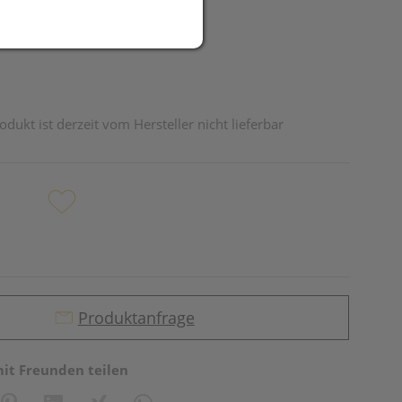
odukt ist derzeit vom Hersteller nicht lieferbar
Produktanfrage
mit Freunden teilen