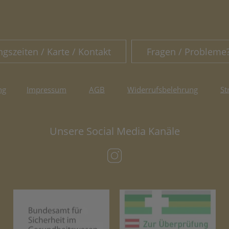
ngszeiten / Karte / Kontakt
Fragen / Probleme
ng
Impressum
AGB
Widerrufsbelehrung
St
Unsere Social Media Kanäle
(öffnet in neuem Tab)
(öffnet in neuem Tab)
(öf