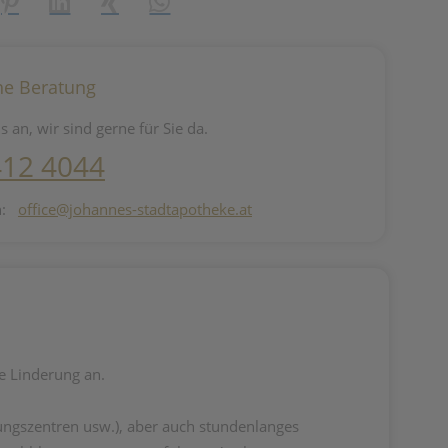
reator\plugin\share\core\structs\SocialSharingServiceSettings]:fo
Pinterest
LinkedIn
Xing
WhatsApp (#[creator\plugin\share\core\st
he Beratung
s an, wir sind gerne für Sie da.
412 4044
n:
office@johannes-stadtapotheke.at
e Linderung an.
kungszentren usw.), aber auch stundenlanges