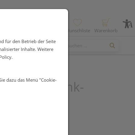
Profil
Wunschliste
Warenkorb
d für den Betrieb der Seite
lisierter Inhalte. Weitere
olicy.
 Sie dazu das Menü "Cookie-
t Handgelenk-
chetten
UR