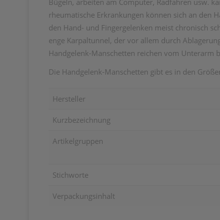
Bügeln, arbeiten am Computer, Radfahren usw. ka
rheumatische Erkrankungen können sich an den 
den Hand- und Fingergelenken meist chronisch schl
enge Karpaltunnel, der vor allem durch Ablagerun
Handgelenk-Manschetten reichen vom Unterarm bi
Die Handgelenk-Manschetten gibt es in den Größe
Hersteller
Kurzbezeichnung
Artikelgruppen
Stichworte
Verpackungsinhalt