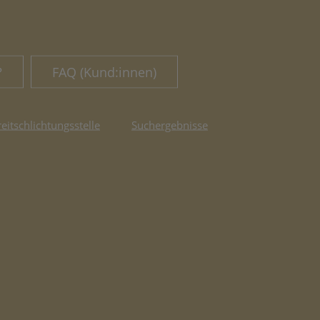
?
FAQ (Kund:innen)
reitschlichtungsstelle
Suchergebnisse
fnet in neuem Tab)