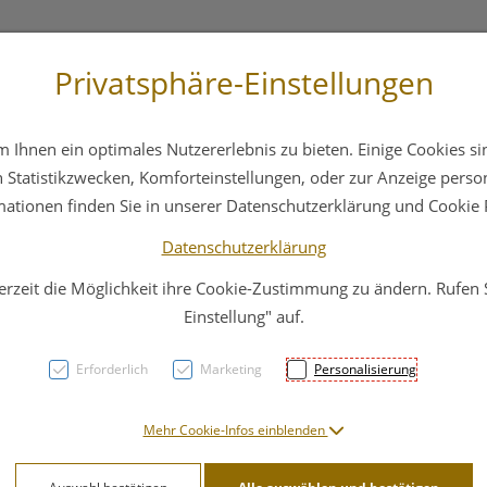
Privatsphäre-Einstellungen
3 6412 4044
Service
Bereitschaftsdienst
Ihnen ein optimales Nutzererlebnis zu bieten. Einige Cookies sin
ika
Hautpflege
Familie
Nahrungsergänzung
Statistikzwecken, Komforteinstellungen, oder zur Anzeige persona
mationen finden Sie in unserer Datenschutzerklärung und Cookie P
Datenschutzerklärung
erzeit die Möglichkeit ihre Cookie-Zustimmung zu ändern. Rufen
Staud
Einstellung" auf.
Mans
Erforderlich
Marketing
Personalisierung
PZN: 1449239
Mehr Cookie-Infos einblenden
62,91 E