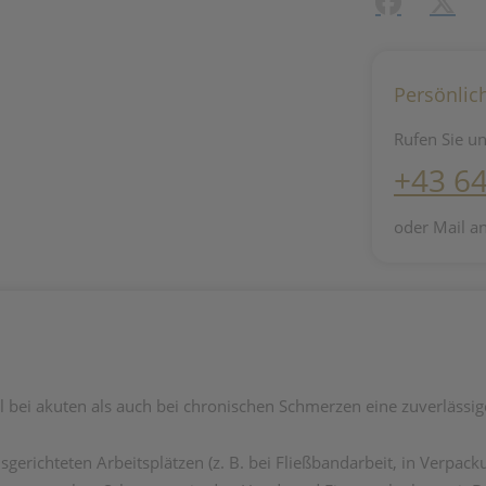
Facebook
X (#[c
Persönlic
Rufen Sie un
+43 6
oder Mail a
bei akuten als auch bei chronischen Schmerzen eine zuverlässig
sgerichteten Arbeitsplätzen (z. B. bei Fließbandarbeit, in Verpac