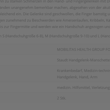
nn zu starken Schmerzen in den Hand- und Fingergelenken mit 
Händen unangenehm bemerkbar machen, abgesehen von der akut 
eichend ein. Die Gelenke sind geschwollen, die Finger bamstig un
gen zunehmend zu Beschwerden wie Ameisenlaufen, Kribbeln, Kält
s zur Fingermitte und werden wie ein Handschuh angezogen un
n S (Handschuhgröße 6-8), M (Handschuhgröße 9-10) und L (Han
MOBILITAS HEALTH GROUP F
Staudt Handgelenk-Manschett
Krankenbedarf, Medizin-technisc
Handgelenk, Hand, Arm
medizin. Hilfsmittel, Verletzun
2 Stk.