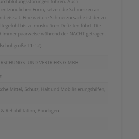
Durchblutungsstörungen führen. Auch
entzündlichen Form, setzen die Schmerzen an
d eiskalt. Eine weitere Schmerzursache ist der zu
egefühl bis zu muskulären Defiziten führt. Die
d immer paarweise während der NACHT getragen.
dschuhgröße 11-12).
ORSCHUNGS- UND VERTRIEBS G MBH
en
he Mittel, Schutz, Halt und Mobilisierungshilfen,
g & Rehabilitation, Bandagen