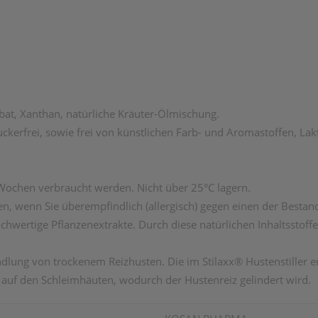
rbat, Xanthan, natürliche Kräuter-Ölmischung.
 zuckerfrei, sowie frei von künstlichen Farb- und Aromastoffen, La
Wochen verbraucht werden. Nicht über 25°C lagern.
n, wenn Sie überempfindlich (allergisch) gegen einen der Bestand
hochwertige Pflanzenextrakte. Durch diese natürlichen Inhaltsstof
handlung von trockenem Reizhusten. Die im Stilaxx® Hustenstiller 
m auf den Schleimhäuten, wodurch der Hustenreiz gelindert wird.