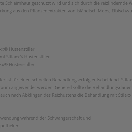
zte Schleimhaut geschützt wird und sich durch die reizlindernde 
 Wirkung aus den Pflanzenextrakten von Isländisch Moos, Eibisch
xx® Hustenstiller
ml Stilaxx® Hustenstiller
axx® Hustenstiller
er ist für einen schnellen Behandlungserfolg entscheidend. Stila
eitraum angewendet werden. Generell sollte die Behandlungsdauer
 auch nach Abklingen des Reizhustens die Behandlung mit Stilaxx®
e Anwendung während der Schwangerschaft und
 Apotheker.