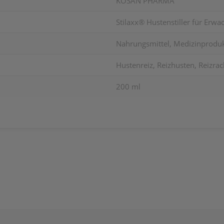
KOSAN PHARMA
Stilaxx® Hustenstiller für Erw
Nahrungsmittel, Medizinprodu
Hustenreiz, Reizhusten, Reizra
200 ml