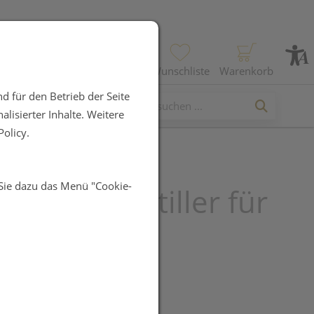
Profil
Wunschliste
Warenkorb
d für den Betrieb der Seite
lisierter Inhalte. Weitere
olicy.
 Sie dazu das Menü "Cookie-
xx® Hustenstiller für
chsene
UR