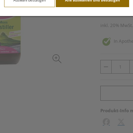
Auswahl bestätigen
Alle auswählen und bestätigen
200 ml / Einheit
inkl. 20% MwSt.
In Apothe
Produkt-Info 
Facebook
X (#[c