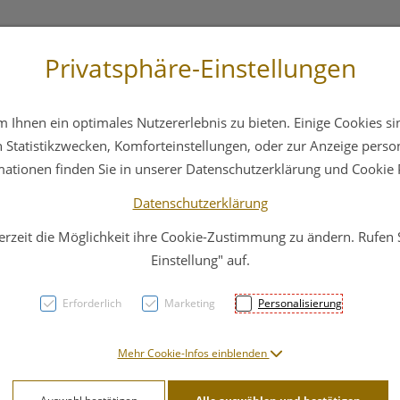
Privatsphäre-Einstellungen
3 6412 4044
Service
Bereitschaftsdienst
Ihnen ein optimales Nutzererlebnis zu bieten. Einige Cookies sin
ika
Hautpflege
Familie
Nahrungsergänzung
Statistikzwecken, Komforteinstellungen, oder zur Anzeige persona
mationen finden Sie in unserer Datenschutzerklärung und Cookie P
Datenschutzerklärung
erzeit die Möglichkeit ihre Cookie-Zustimmung zu ändern. Rufen
Stila
Einstellung" auf.
Erwa
Erforderlich
Marketing
Personalisierung
PZN: 4575909
Mehr Cookie-Infos einblenden
18,90 E