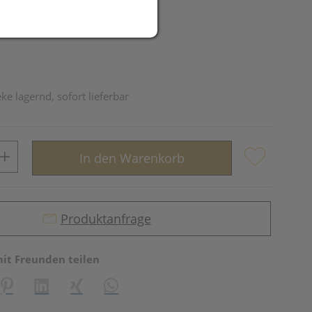
ke lagernd, sofort lieferbar
In den Warenkorb
Produktanfrage
mit Freunden teilen
reator\plugin\share\core\structs\SocialSharingServiceSettings]:fo
Pinterest
LinkedIn
Xing
WhatsApp (#[creator\plugin\share\core\st