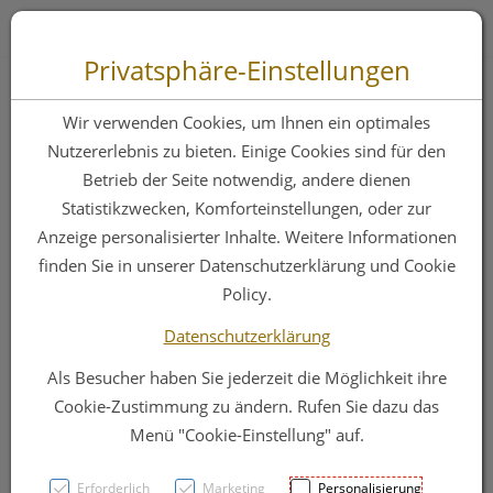
Zum “Inhalt dieser Seite” springen [AK + 0]
Zum Menü “Produkte” springen [AK + 1]
Zum Menü “Über uns / Service” springen [AK + 2]
Zu “Shop-Menüs” springen [AK + 3]
Zum "Barrierefreiheits-Menü" springen [AK + 4]
Zu den “Fusszeilen-Informationen” springen [AK + 5]
Toggle 
Produktsuche
Privatsphäre-Einstellungen
Stuetzstruempfe
Wir verwenden Cookies, um Ihnen ein optimales
Compressana
Nutzererlebnis zu bieten. Einige Cookies sind für den
Betrieb der Seite notwendig, andere dienen
Calypso Hose
Statistikzwecken, Komforteinstellungen, oder zur
Stuetzklasse Iii
Anzeige personalisierter Inhalte. Weitere Informationen
finden Sie in unserer Datenschutzerklärung und Cookie
Make-up 140 Gr Ii/s
Policy.
9010 1st
Datenschutzerklärung
Als Besucher haben Sie jederzeit die Möglichkeit ihre
PZN: 4769022
Cookie-Zustimmung zu ändern. Rufen Sie dazu das
Menü "Cookie-Einstellung" auf.
Erforderlich
Marketing
Personalisierung