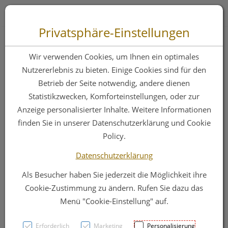
Zum “Inhalt dieser Seite” springen [AK + 0]
Zum Menü “Produkte” springen [AK + 1]
Zum Menü “Über uns / Service” springen [AK + 2]
Zu “Shop-Menüs” springen [AK + 3]
Zum "Barrierefreiheits-Menü" springen [AK + 4]
Zu den “Fusszeilen-Informationen” springen [AK + 5]
Toggle 
Produktsuche
Privatsphäre-Einstellungen
Stuetzstruempfe
Wir verwenden Cookies, um Ihnen ein optimales
Compressana
Nutzererlebnis zu bieten. Einige Cookies sind für den
Betrieb der Seite notwendig, andere dienen
Calypso Hose
Statistikzwecken, Komforteinstellungen, oder zur
Stuetzklasse Iii
Anzeige personalisierter Inhalte. Weitere Informationen
finden Sie in unserer Datenschutzerklärung und Cookie
Make-up 140 Gr
Policy.
Vi/xxl 9010 1st
Datenschutzerklärung
Als Besucher haben Sie jederzeit die Möglichkeit ihre
PZN: 4773319
Cookie-Zustimmung zu ändern. Rufen Sie dazu das
Menü "Cookie-Einstellung" auf.
Erforderlich
Marketing
Personalisierung