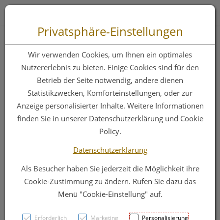
Zum “Inhalt dieser Seite” springen [AK + 0]
Zum Menü “Produkte” springen [AK + 1]
Zum Menü “Über uns / Service” springen [AK + 2]
Zu “Shop-Menüs” springen [AK + 3]
Zum "Barrierefreiheits-Menü" springen [AK + 4]
Zu den “Fusszeilen-Informationen” springen [AK + 5]
Toggle 
Produktsuche
Privatsphäre-Einstellungen
Stuetzstruempfe
Wir verwenden Cookies, um Ihnen ein optimales
Compressana
Nutzererlebnis zu bieten. Einige Cookies sind für den
Betrieb der Seite notwendig, andere dienen
Calypso Knie
Statistikzwecken, Komforteinstellungen, oder zur
Stuetzklasse Iii
Anzeige personalisierter Inhalte. Weitere Informationen
finden Sie in unserer Datenschutzerklärung und Cookie
Schwarz 140 Gr
Policy.
Vi/xxl 9015 2st
Datenschutzerklärung
Als Besucher haben Sie jederzeit die Möglichkeit ihre
PZN: 4764533
Cookie-Zustimmung zu ändern. Rufen Sie dazu das
Menü "Cookie-Einstellung" auf.
Erforderlich
Marketing
Personalisierung