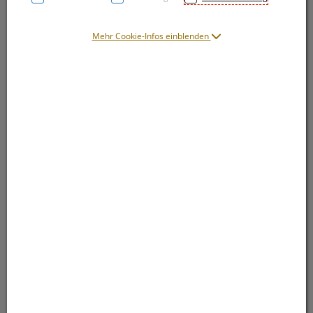
Mehr Cookie-Infos einblenden
Symbolbild(er)
16,– EUR
2 Stk. / Einheit
inkl. 20% MwSt.