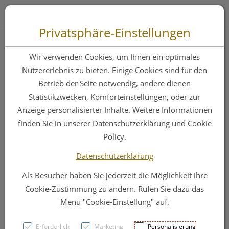
Zum “Inhalt dieser Seite” springen [AK + 0]
Zum Menü “Produkte” springen [AK + 1]
Zum Menü “Über uns / Service” springen [AK + 2]
Zu “Shop-Menüs” springen [AK + 3]
Zum "Barrierefreiheits-Menü" springen [AK + 4]
Zu den “Fusszeilen-Informationen” springen [AK + 5]
Toggle 
Produktsuche
Privatsphäre-Einstellungen
Stuetzstruempfe
Wir verwenden Cookies, um Ihnen ein optimales
Compressana
Nutzererlebnis zu bieten. Einige Cookies sind für den
Betrieb der Seite notwendig, andere dienen
Calypso Knie
Statistikzwecken, Komforteinstellungen, oder zur
Stuetzklasse Iii Silk
Anzeige personalisierter Inhalte. Weitere Informationen
finden Sie in unserer Datenschutzerklärung und Cookie
140 Gr Iv/l 9015 2st
Policy.
Datenschutzerklärung
PZN: 4763255
Als Besucher haben Sie jederzeit die Möglichkeit ihre
Cookie-Zustimmung zu ändern. Rufen Sie dazu das
Menü "Cookie-Einstellung" auf.
Erforderlich
Marketing
Personalisierung