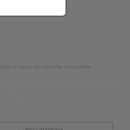
R
odukt ist derzeit vom Hersteller nicht lieferbar
Produktanfrage