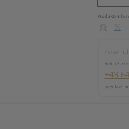
Produkt-Info 
Facebook
X (#[c
Persönlic
Rufen Sie un
+43 6
oder Mail a