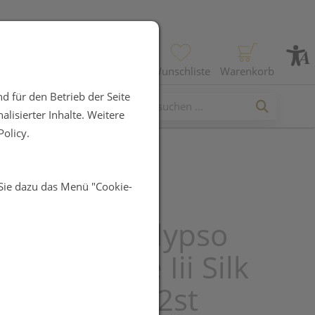
Profil
Wunschliste
Warenkorb
d für den Betrieb der Seite
lisierter Inhalte. Weitere
olicy.
 Sie dazu das Menü "Cookie-
zstruempfe
ressana Calypso
tuetzklasse Iii Silk
r V/xl 9015 2st