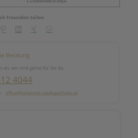
mit Freunden teilen
reator\plugin\share\core\structs\SocialSharingServiceSettings]:fo
Pinterest
LinkedIn
Xing
WhatsApp (#[creator\plugin\share\core\st
he Beratung
s an, wir sind gerne für Sie da.
412 4044
n:
office@johannes-stadtapotheke.at