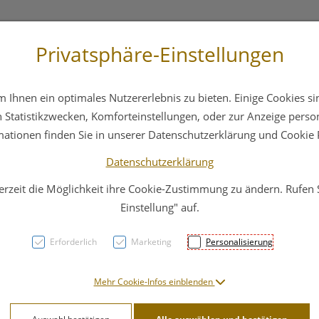
Privatsphäre-Einstellungen
3 6412 4044
Service
Bereitschaftsdienst
Ihnen ein optimales Nutzererlebnis zu bieten. Einige Cookies sin
ika
Hautpflege
Familie
Nahrungsergänzung
Statistikzwecken, Komforteinstellungen, oder zur Anzeige persona
mationen finden Sie in unserer Datenschutzerklärung und Cookie P
Datenschutzerklärung
erzeit die Möglichkeit ihre Cookie-Zustimmung zu ändern. Rufen
Stuet
Einstellung" auf.
Comp
Erforderlich
Marketing
Personalisierung
Knie S
Mehr Cookie-Infos einblenden
140 G