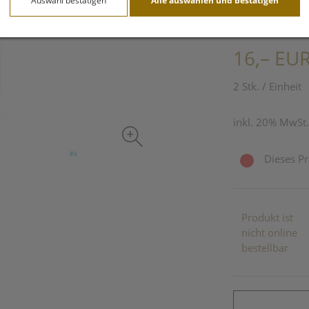
Auswahl bestätigen
Alle auswählen und bestätigen
PZN: 4763261
16,– EU
2 Stk. / Einheit
inkl. 20% MwSt.
Dieses Pr
Produkt ist
nicht online
bestellbar