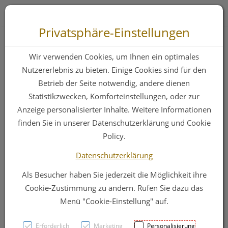
Zum “Inhalt dieser Seite” springen [AK + 0]
Zum Menü “Produkte” springen [AK + 1]
Zum Menü “Über uns / Service” springen [AK + 2]
Zu “Shop-Menüs” springen [AK + 3]
Zum "Barrierefreiheits-Menü" springen [AK + 4]
Zu den “Fusszeilen-Informationen” springen [AK + 5]
Toggle 
Produktsuche
Privatsphäre-Einstellungen
Stuetzstruempfe
Wir verwenden Cookies, um Ihnen ein optimales
Compressana
Nutzererlebnis zu bieten. Einige Cookies sind für den
Betrieb der Seite notwendig, andere dienen
Calypso
Statistikzwecken, Komforteinstellungen, oder zur
Schenkhb.stuetzkl Iii
Anzeige personalisierter Inhalte. Weitere Informationen
finden Sie in unserer Datenschutzerklärung und Cookie
Schwarz 140 Gr I/xs
Policy.
9017 2st
Datenschutzerklärung
Als Besucher haben Sie jederzeit die Möglichkeit ihre
PZN: 4773294
Cookie-Zustimmung zu ändern. Rufen Sie dazu das
Menü "Cookie-Einstellung" auf.
Erforderlich
Marketing
Personalisierung