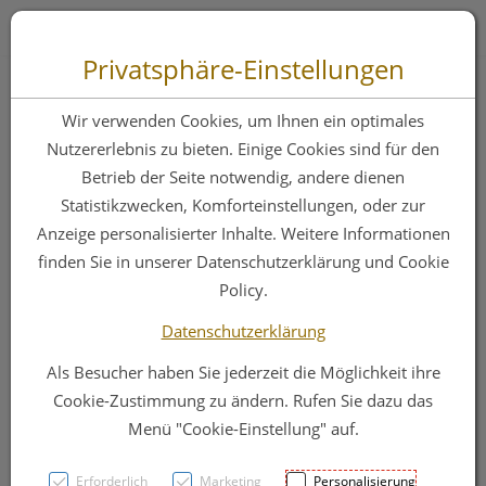
Zum “Inhalt dieser Seite” springen [AK + 0]
Zum Menü “Produkte” springen [AK + 1]
Zum Menü “Über uns / Service” springen [AK + 2]
Zu “Shop-Menüs” springen [AK + 3]
Zum "Barrierefreiheits-Menü" springen [AK + 4]
Zu den “Fusszeilen-Informationen” springen [AK + 5]
Toggle 
Produktsuche
Privatsphäre-Einstellungen
Stuetzstruempfe
Wir verwenden Cookies, um Ihnen ein optimales
Compressana/twist
Nutzererlebnis zu bieten. Einige Cookies sind für den
Betrieb der Seite notwendig, andere dienen
Knie Stuetzklasse Iii
Statistikzwecken, Komforteinstellungen, oder zur
Anthrazit Gr Iii 40-
Anzeige personalisierter Inhalte. Weitere Informationen
finden Sie in unserer Datenschutzerklärung und Cookie
422015 2st
Policy.
Datenschutzerklärung
PZN: 4765231
Als Besucher haben Sie jederzeit die Möglichkeit ihre
Cookie-Zustimmung zu ändern. Rufen Sie dazu das
Menü "Cookie-Einstellung" auf.
Erforderlich
Marketing
Personalisierung