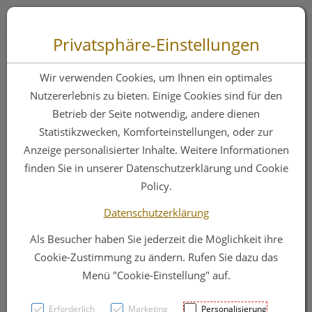
Zum “Inhalt dieser Seite” springen [AK + 0]
Zum Menü “Produkte” springen [AK + 1]
Zum Menü “Über uns / Service” springen [AK + 2]
Zu “Shop-Menüs” springen [AK + 3]
Zum "Barrierefreiheits-Menü" springen [AK + 4]
Zu den “Fusszeilen-Informationen” springen [AK + 5]
Toggle 
Produktsuche
Privatsphäre-Einstellungen
Stuetzstruempfe
Wir verwenden Cookies, um Ihnen ein optimales
Compressana/twist
Nutzererlebnis zu bieten. Einige Cookies sind für den
Betrieb der Seite notwendig, andere dienen
Knie Stuetzklasse Iii
Statistikzwecken, Komforteinstellungen, oder zur
Schwarz Gr V 44-46
Anzeige personalisierter Inhalte. Weitere Informationen
finden Sie in unserer Datenschutzerklärung und Cookie
2015 2st
Policy.
Datenschutzerklärung
PZN: 4621609
Als Besucher haben Sie jederzeit die Möglichkeit ihre
Cookie-Zustimmung zu ändern. Rufen Sie dazu das
Menü "Cookie-Einstellung" auf.
Erforderlich
Marketing
Personalisierung