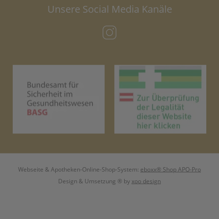
Unsere Social Media Kanäle
(öffnet in neuem Tab)
(öffnet in neuem Tab)
(öf
Webseite & Apotheken-Online-Shop-System:
eboxx® Shop APO-Pro
Design & Umsetzung
® by
xoo design