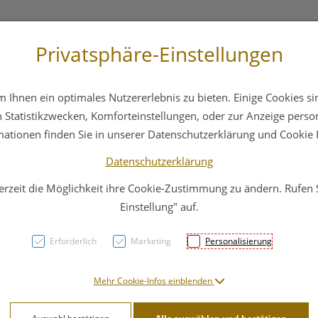
Privatsphäre-Einstellungen
st
+43 6412 4044
Service
Bereitschaftsdienst
Ihnen ein optimales Nutzererlebnis zu bieten. Einige Cookies sin
ika
Hautpflege
Familie
Nahrungsergänzung
Statistikzwecken, Komforteinstellungen, oder zur Anzeige persona
mationen finden Sie in unserer Datenschutzerklärung und Cookie P
Datenschutzerklärung
erzeit die Möglichkeit ihre Cookie-Zustimmung zu ändern. Rufen
t: by
Einstellung" auf.
Leben
Erforderlich
Marketing
Personalisierung
PZN: 4615431
Mehr Cookie-Infos einblenden
4,20 EU