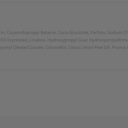
in, Cocamidopropyl Betaine, Coco-Glucoside, Parfum, Sodium Chlo
 Oil Expressed, Linalool, Hydroxypropyl Guar Hydroxypropyltrim
yceryl Oleate/Cocoate, Citronellol, Citrus Limon Peel Oil, Prunu