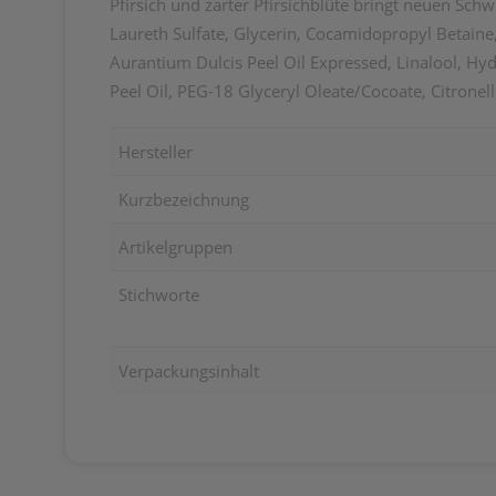
Pfirsich und zarter Pfirsichblüte bringt neuen Sc
Laureth Sulfate, Glycerin, Cocamidopropyl Betaine
Aurantium Dulcis Peel Oil Expressed, Linalool, H
Peel Oil, PEG-18 Glyceryl Oleate/Cocoate, Citronel
Hersteller
Kurzbezeichnung
Artikelgruppen
Stichworte
Verpackungsinhalt