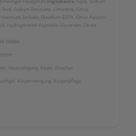
chmeidiges Hautgefühl.
Ingredients:
Aqua, Sodium
ic Acid, Sodium Benzoate, Limonene, Citrus
Potassium Sorbate, Disodium EDTA, Citrus Paradisi
erol, Hydrogenated Vegetable Glycerides Citrate
RIA GMBH
 200ml
per, Hautreinigung, Bäder, Duschen
schgel, Körperreinigung, Körperpflege,