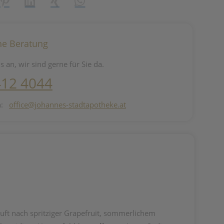
reator\plugin\share\core\structs\SocialSharingServiceSettings]:fo
Pinterest
LinkedIn
Xing
WhatsApp (#[creator\plugin\share\core\st
he Beratung
s an, wir sind gerne für Sie da.
412 4044
n:
office@johannes-stadtapotheke.at
ft nach spritziger Grapefruit, sommerlichem