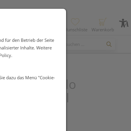
Profil
Wunschliste
Warenkorb
d für den Betrieb der Seite
lisierter Inhalte. Weitere
olicy.
 Sie dazu das Menü "Cookie-
 tetesept Hallo
slust 200ml
R