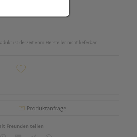
odukt ist derzeit vom Hersteller nicht lieferbar
Produktanfrage
mit Freunden teilen