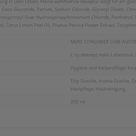
hwung in Dein Leben. Meine wohltuende Rezeptur sorgt für ein ges
, Coco-Glucoside, Parfum, Sodium Chloride, Glyceryl Oleate, Citr
ydroxypropyl Guar Hydroxypropyltrimonium Chloride, Panthenol, 
lol, Citrus Limon Peel Oil, Prunus Persica Flower Extract, Tocoph
MERZ CONSUMER CARE AUST
t: by tetesept Hallo Lebenslust
Hygiene und Körperpflege, Kör
T:by Dusche, Aroma Dusche, Du
Hautpflege, Hautreinigung
200 ml