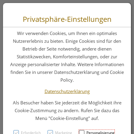
Zum “Inhalt dieser Seite” springen [AK + 0]
Zum Menü “Produkte” springen [AK + 1]
Zum Menü “Über uns / Service” springen [AK + 2]
Zu “Shop-Menüs” springen [AK + 3]
Zum "Barrierefreiheits-Menü" springen [AK + 4]
Zu den “Fusszeilen-Informationen” springen [AK + 5]
Toggle 
Produktsuche
Privatsphäre-Einstellungen
Taoasis Baldini
Wir verwenden Cookies, um Ihnen ein optimales
Bioaroma
Nutzererlebnis zu bieten. Einige Cookies sind für den
Betrieb der Seite notwendig, andere dienen
Nelkenbluete 5ml
Statistikzwecken, Komforteinstellungen, oder zur
Anzeige personalisierter Inhalte. Weitere Informationen
finden Sie in unserer Datenschutzerklärung und Cookie
PZN: 4621207
Policy.
Datenschutzerklärung
Als Besucher haben Sie jederzeit die Möglichkeit ihre
Cookie-Zustimmung zu ändern. Rufen Sie dazu das
Menü "Cookie-Einstellung" auf.
Erforderlich
Marketing
Personalisierung