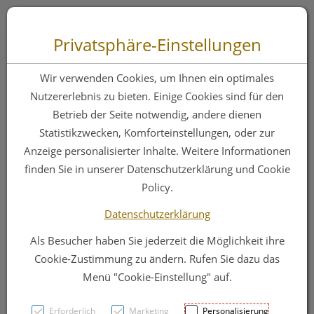
Zum “Inhalt dieser Seite” springen [AK + 0]
Zum Menü “Produkte” springen [AK + 1]
Zum Menü “Über uns / Service” springen [AK + 2]
Zu “Shop-Menüs” springen [AK + 3]
Zum "Barrierefreiheits-Menü" springen [AK + 4]
Zu den “Fusszeilen-Informationen” springen [AK + 5]
Toggle 
Produktsuche
Privatsphäre-Einstellungen
Taoasis Basilikumöl
Wir verwenden Cookies, um Ihnen ein optimales
Bio|demeter 5ml
Nutzererlebnis zu bieten. Einige Cookies sind für den
Betrieb der Seite notwendig, andere dienen
Statistikzwecken, Komforteinstellungen, oder zur
PZN: 3162358
Anzeige personalisierter Inhalte. Weitere Informationen
finden Sie in unserer Datenschutzerklärung und Cookie
Policy.
Datenschutzerklärung
Als Besucher haben Sie jederzeit die Möglichkeit ihre
Cookie-Zustimmung zu ändern. Rufen Sie dazu das
Menü "Cookie-Einstellung" auf.
Erforderlich
Marketing
Personalisierung