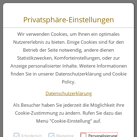
Zum “Inhalt dieser Seite” springen [AK + 0]
Zum Menü “Produkte” springen [AK + 1]
Zum Menü “Über uns / Service” springen [AK + 2]
Zu “Shop-Menüs” springen [AK + 3]
Zum "Barrierefreiheits-Menü" springen [AK + 4]
Zu den “Fusszeilen-Informationen” springen [AK + 5]
Toggle 
Produktsuche
Privatsphäre-Einstellungen
Taoasis Meditao
Wir verwenden Cookies, um Ihnen ein optimales
Angelikabalsam
Nutzererlebnis zu bieten. Einige Cookies sind für den
Betrieb der Seite notwendig, andere dienen
10ml
Statistikzwecken, Komforteinstellungen, oder zur
Anzeige personalisierter Inhalte. Weitere Informationen
finden Sie in unserer Datenschutzerklärung und Cookie
PZN: 4624513
Policy.
Datenschutzerklärung
Als Besucher haben Sie jederzeit die Möglichkeit ihre
Cookie-Zustimmung zu ändern. Rufen Sie dazu das
Menü "Cookie-Einstellung" auf.
Erforderlich
Marketing
Personalisierung