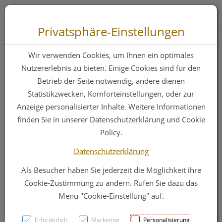
Zum “Inhalt dieser Seite” springen [AK + 0]
Zum Menü “Produkte” springen [AK + 1]
Zum Menü “Über uns / Service” springen [AK + 2]
Zu “Shop-Menüs” springen [AK + 3]
Zum "Barrierefreiheits-Menü" springen [AK + 4]
Zu den “Fusszeilen-Informationen” springen [AK + 5]
Toggle 
Produktsuche
Privatsphäre-Einstellungen
Tattoomed
Wir verwenden Cookies, um Ihnen ein optimales
Cleansing Gel
Nutzererlebnis zu bieten. Einige Cookies sind für den
Betrieb der Seite notwendig, andere dienen
Waschlotion F
Statistikzwecken, Komforteinstellungen, oder zur
Taettowierte Haut
Anzeige personalisierter Inhalte. Weitere Informationen
finden Sie in unserer Datenschutzerklärung und Cookie
100ml
Policy.
Datenschutzerklärung
PZN: 4533555
Als Besucher haben Sie jederzeit die Möglichkeit ihre
Cookie-Zustimmung zu ändern. Rufen Sie dazu das
Menü "Cookie-Einstellung" auf.
Erforderlich
Marketing
Personalisierung