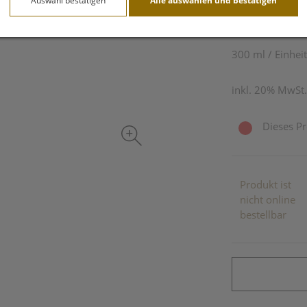
Auswahl bestätigen
Alle auswählen und bestätigen
4,95 EU
300 ml / Einheit
inkl. 20% MwSt.
Dieses Pr
Produkt ist
nicht online
bestellbar