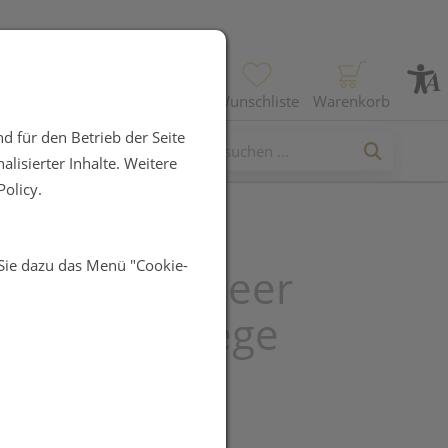
Profil
Wunschliste
Warenkorb
d für den Betrieb der Seite
lisierter Inhalte. Weitere
olicy.
 Sie dazu das Menü "Cookie-
ept Totes Meer
inische Pflege
hbad 300ml