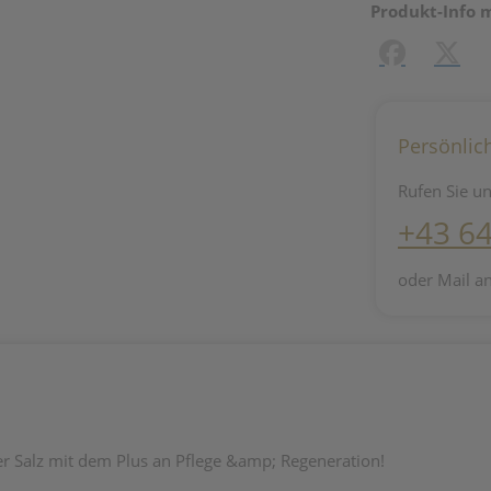
Produkt-Info 
Facebook
X (#[c
Persönlic
Rufen Sie un
+43 6
oder Mail a
r Salz mit dem Plus an Pflege &amp; Regeneration!