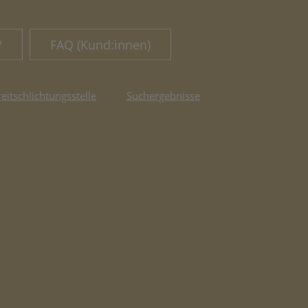
?
FAQ (Kund:innen)
reitschlichtungsstelle
Suchergebnisse
fnet in neuem Tab)