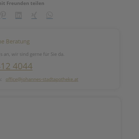
mit Freunden teilen
reator\plugin\share\core\structs\SocialSharingServiceSettings]:fo
Pinterest
LinkedIn
Xing
WhatsApp (#[creator\plugin\share\core\st
he Beratung
s an, wir sind gerne für Sie da.
412 4044
n:
office@johannes-stadtapotheke.at