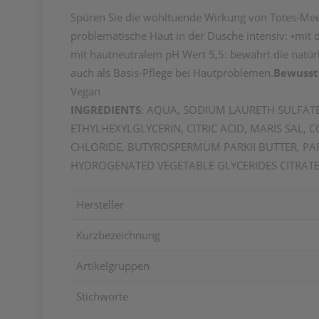
Spüren Sie die wohltuende Wirkung von Totes-Meer 
problematische Haut in der Dusche intensiv: •mit 
mit hautneutralem pH Wert 5,5: bewahrt die natürli
auch als Basis-Pflege bei Hautproblemen.
Bewusst 
Vegan
INGREDIENTS
: AQUA, SODIUM LAURETH SULFATE
ETHYLHEXYLGLYCERIN, CITRIC ACID, MARIS SA
CHLORIDE, BUTYROSPERMUM PARKII BUTTER, P
HYDROGENATED VEGETABLE GLYCERIDES CITRATE,
Hersteller
Kurzbezeichnung
Artikelgruppen
Stichworte