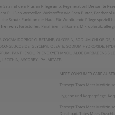
Salz mit dem Plus an Pflege amp; Regeneration! Die sanfte Rezept
dem PLUS an wertvollen Wirkstoffen wie Shea Butter, Panthenol u
che Schutz-Funktion der Haut. Für Wohltuende Pflege speziell bei
frei von :
Farbstoffen, Paraffinen, Silikonen, Mikroplastik, aller
, COCAMIDOPROPYL BETAINE, GLYCERIN, SODIUM CHLORIDE, S
L, COCO-GLUCOSIDE, GLYCERYL OLEATE, SODIUM HYDROXIDE,
ARFUM, PANTHENOL, PHENOXYETHANOL, ALOE BARBADENSIS LE
 LECITHIN, ASCORBYL PALMITATE.
MERZ CONSUMER CARE AUST
Tetesept Totes Meer Medizinis
Hygiene und Körperpflege, Kör
Tetesept Totes Meer Medizinisc
Duschbad, Totes Meer, Duschba