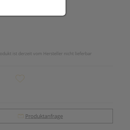
R
odukt ist derzeit vom Hersteller nicht lieferbar
Produktanfrage