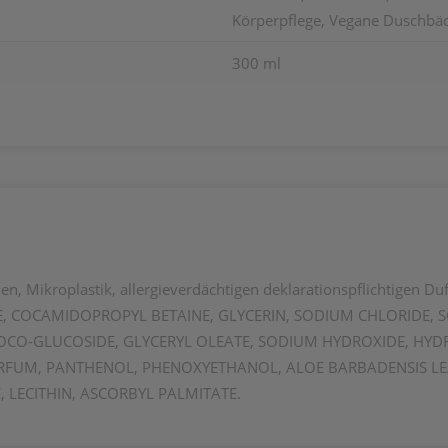
Körperpflege, Vegane Duschbä
300 ml
nen, Mikroplastik, allergieverdächtigen deklarationspflichtigen Du
, COCAMIDOPROPYL BETAINE, GLYCERIN, SODIUM CHLORIDE, S
L, COCO-GLUCOSIDE, GLYCERYL OLEATE, SODIUM HYDROXIDE,
ARFUM, PANTHENOL, PHENOXYETHANOL, ALOE BARBADENSIS LE
 LECITHIN, ASCORBYL PALMITATE.