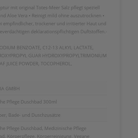
ur mit original Totes-Meer Salz pflegt speziell
nd Aloe Vera • Reinigt mild ohne auszutrocknen •
 empfindlicher, trockener und irritierter Haut und
gieverdächtigen deklarationspflichtigen Duftstoffen.-
ODIUM BENZOATE, C12-13 ALKYL LACTATE,
 HYDROXYPROPYL GUAR HYDROXYPROPYLTRIMONIUM
AF JUICE POWDER, TOCOPHEROL,
RIA GMBH
che Pflege Duschbad 300ml
per, Bade- und Duschzusätze
he Pflege Duschbad, Medizinische Pflege
d, Körperpflege, Körperreinigung, Vegane