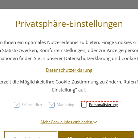
Privatsphäre-Einstellungen
st
+43 6412 4044
Service
Bereitschaftsdienst
Ihnen ein optimales Nutzererlebnis zu bieten. Einige Cookies sin
ika
Hautpflege
Familie
Nahrungsergänzung
Statistikzwecken, Komforteinstellungen, oder zur Anzeige persona
mationen finden Sie in unserer Datenschutzerklärung und Cookie P
Datenschutzerklärung
erzeit die Möglichkeit ihre Cookie-Zustimmung zu ändern. Rufen
Tetes
Einstellung" auf.
Mediz
Erforderlich
Marketing
Personalisierung
Dusc
Mehr Cookie-Infos einblenden
PZN: 4615460