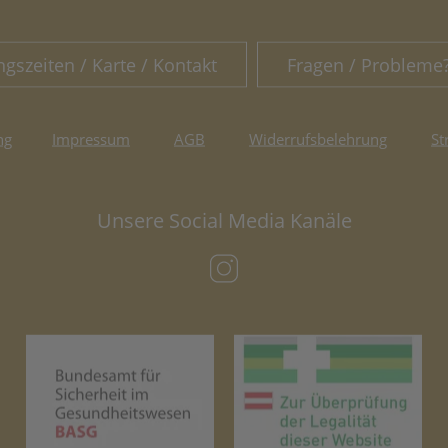
ngszeiten / Karte / Kontakt
Fragen / Probleme
ng
Impressum
AGB
Widerrufsbelehrung
St
Unsere Social Media Kanäle
(öffnet in neuem Tab)
(öffnet in neuem Tab)
(öf