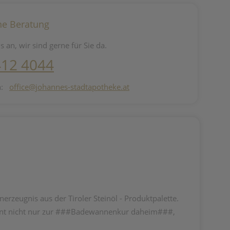
he Beratung
s an, wir sind gerne für Sie da.
412 4044
n:
office@johannes-stadtapotheke.at
zeugnis aus der Tiroler Steinöl - Produktpalette.
ient nicht nur zur ###Badewannenkur daheim###,