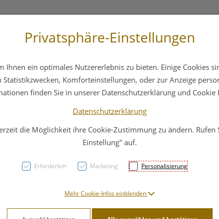
Privatsphäre-Einstellungen
st
+43 6412 4044
Service
Bereitschaftsdienst
Ihnen ein optimales Nutzererlebnis zu bieten. Einige Cookies sin
ika
Hautpflege
Familie
Nahrungsergänzung
Statistikzwecken, Komforteinstellungen, oder zur Anzeige persona
mationen finden Sie in unserer Datenschutzerklärung und Cookie P
Datenschutzerklärung
erzeit die Möglichkeit ihre Cookie-Zustimmung zu ändern. Rufen
Tirol
Einstellung" auf.
250m
Erforderlich
Marketing
Personalisierung
PZN: 1709309
Mehr Cookie-Infos einblenden
16,– EU