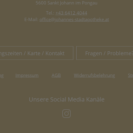
5600 Sankt Johann im Pongau
Tel.:
+43 6412 4044
E-Mail:
office@johannes-stadtapotheke.at
ngszeiten / Karte / Kontakt
Fragen / Probleme
ng
Impressum
AGB
Widerrufsbelehrung
St
Unsere Social Media Kanäle
(öffnet in neuem Tab)