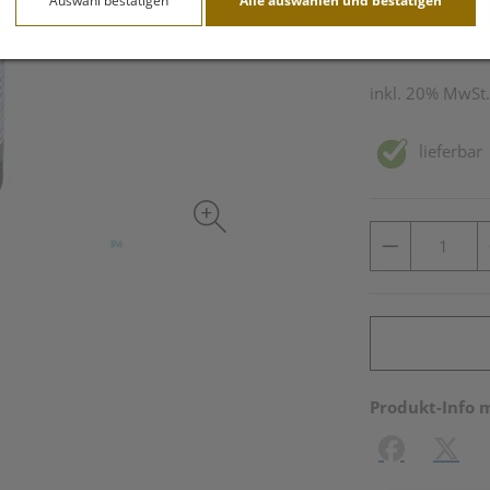
Auswahl bestätigen
Alle auswählen und bestätigen
250 ml / Einheit
inkl. 20% MwSt.
lieferbar
Produkt-Info 
Facebook
X (#[c