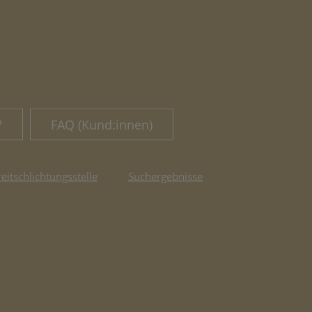
?
FAQ (Kund:innen)
reitschlichtungsstelle
Suchergebnisse