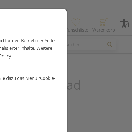
Profil
Wunschliste
Warenkorb
d für den Betrieb der Seite
lisierter Inhalte. Weitere
olicy.
 Sie dazu das Menü "Cookie-
er Steinoel Bad
l
R