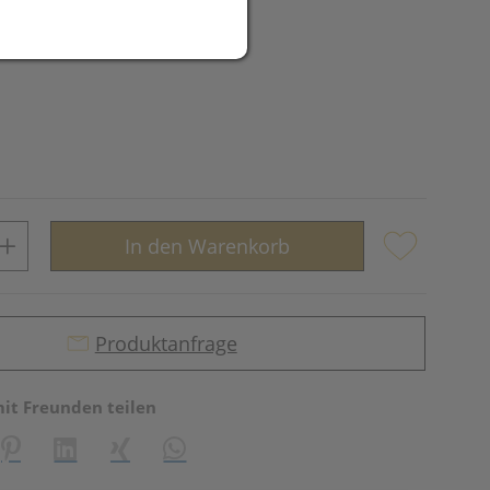
In den Warenkorb
Produktanfrage
mit Freunden teilen
reator\plugin\share\core\structs\SocialSharingServiceSettings]:fo
Pinterest
LinkedIn
Xing
WhatsApp (#[creator\plugin\share\core\st