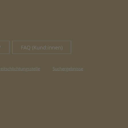
?
FAQ (Kund:innen)
reitschlichtungsstelle
Suchergebnisse
fnet in neuem Tab)