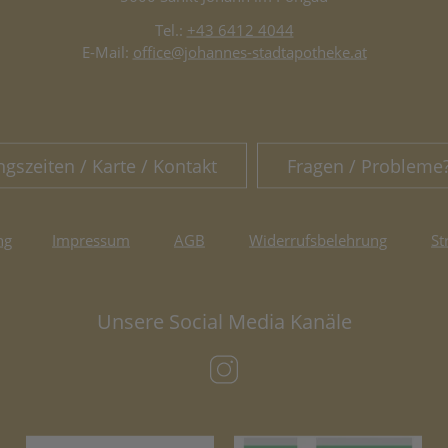
Tel.:
+43 6412 4044
E-Mail:
office@johannes-stadtapotheke.at
ngszeiten / Karte / Kontakt
Fragen / Probleme
ng
Impressum
AGB
Widerrufsbelehrung
St
Unsere Social Media Kanäle
(öffnet in neuem Tab)
(öffnet in neuem Tab)
(öf