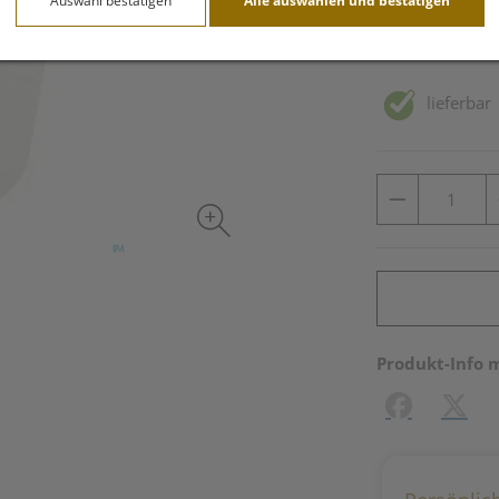
Auswahl bestätigen
Alle auswählen und bestätigen
inkl. 20% MwSt.
lieferbar
Produkt-Info 
Facebook
X (#[c