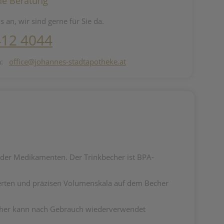
he Beratung
s an, wir sind gerne für Sie da.
412 4044
n:
office@johannes-stadtapotheke.at
oder Medikamenten. Der Trinkbecher ist BPA-
lierten und präzisen Volumenskala auf dem Becher
echer kann nach Gebrauch wiederverwendet