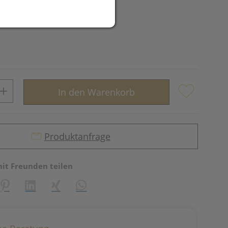
In den Warenkorb
Produktanfrage
mit Freunden teilen
reator\plugin\share\core\structs\SocialSharingServiceSettings]:fo
Pinterest
LinkedIn
Xing
WhatsApp (#[creator\plugin\share\core\st