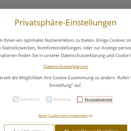
Privatsphäre-Einstellungen
3 6412 4044
Service
Bereitschaftsdienst
Ihnen ein optimales Nutzererlebnis zu bieten. Einige Cookies sin
ika
Hautpflege
Familie
Nahrungsergänzung
Statistikzwecken, Komforteinstellungen, oder zur Anzeige persona
mationen finden Sie in unserer Datenschutzerklärung und Cookie P
Datenschutzerklärung
erzeit die Möglichkeit ihre Cookie-Zustimmung zu ändern. Rufen
Trink
Einstellung" auf.
Erforderlich
Marketing
Personalisierung
PZN: 3067045
14,49 E
Mehr Cookie-Infos einblenden
10 Stk. / Einheit