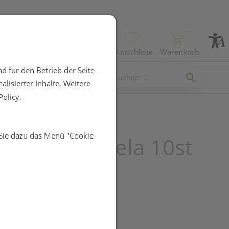
Profil
Wunschliste
Warenkorb
d für den Betrieb der Seite
lisierter Inhalte. Weitere
olicy.
 Sie dazu das Menü "Cookie-
becher Medela 10st
UR