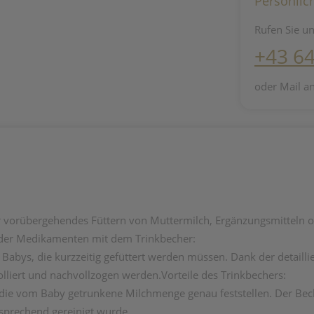
Persönlic
Rufen Sie un
+43 6
oder Mail a
ür vorübergehendes Füttern von Muttermilch, Ergänzungsmitteln 
 oder Medikamenten mit dem Trinkbecher:
r Babys, die kurzzeitig gefüttert werden müssen. Dank der detail
liert und nachvollzogen werden.Vorteile des Trinkbechers:
 die vom Baby getrunkene Milchmenge genau feststellen. Der B
prechend gereinigt wurde.