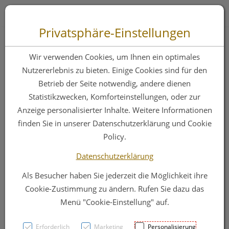
Zum “Inhalt dieser Seite” springen [AK + 0]
Zum Menü “Produkte” springen [AK + 1]
Zum Menü “Über uns / Service” springen [AK + 2]
Zu “Shop-Menüs” springen [AK + 3]
Zum "Barrierefreiheits-Menü" springen [AK + 4]
Zu den “Fusszeilen-Informationen” springen [AK + 5]
Toggle 
Produktsuche
Privatsphäre-Einstellungen
Urofilter
Wir verwenden Cookies, um Ihnen ein optimales
Nutzererlebnis zu bieten. Einige Cookies sind für den
Betrieb der Seite notwendig, andere dienen
PZN: 2014271
Statistikzwecken, Komforteinstellungen, oder zur
Anzeige personalisierter Inhalte. Weitere Informationen
finden Sie in unserer Datenschutzerklärung und Cookie
Policy.
Datenschutzerklärung
Als Besucher haben Sie jederzeit die Möglichkeit ihre
Cookie-Zustimmung zu ändern. Rufen Sie dazu das
Menü "Cookie-Einstellung" auf.
Erforderlich
Marketing
Personalisierung