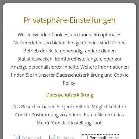
Zum “Inhalt dieser Seite” springen [AK + 0]
Zum Menü “Produkte” springen [AK + 1]
Zum Menü “Über uns / Service” springen [AK + 2]
Zu “Shop-Menüs” springen [AK + 3]
Zum "Barrierefreiheits-Menü" springen [AK + 4]
Zu den “Fusszeilen-Informationen” springen [AK + 5]
Toggle 
Produktsuche
Privatsphäre-Einstellungen
Vet Aquadent
Wir verwenden Cookies, um Ihnen ein optimales
Fre3sh - für Hunde
Nutzererlebnis zu bieten. Einige Cookies sind für den
Betrieb der Seite notwendig, andere dienen
und Katzen
Statistikzwecken, Komforteinstellungen, oder zur
Anzeige personalisierter Inhalte. Weitere Informationen
finden Sie in unserer Datenschutzerklärung und Cookie
PZN: 3256800
Policy.
Datenschutzerklärung
Als Besucher haben Sie jederzeit die Möglichkeit ihre
Cookie-Zustimmung zu ändern. Rufen Sie dazu das
Menü "Cookie-Einstellung" auf.
Erforderlich
Marketing
Personalisierung