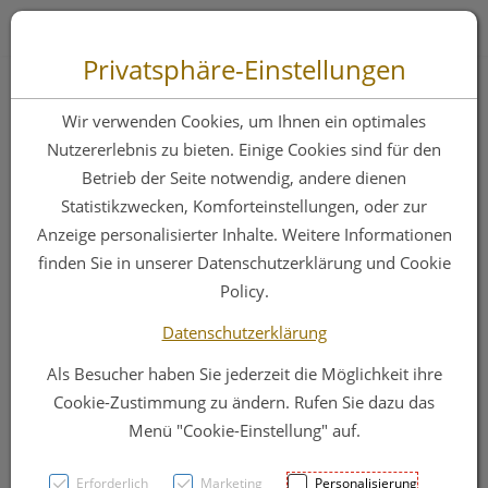
Zum “Inhalt dieser Seite” springen [AK + 0]
Zum Menü “Produkte” springen [AK + 1]
Zum Menü “Über uns / Service” springen [AK + 2]
Zu “Shop-Menüs” springen [AK + 3]
Zum "Barrierefreiheits-Menü" springen [AK + 4]
Zu den “Fusszeilen-Informationen” springen [AK + 5]
Toggle 
Produktsuche
Privatsphäre-Einstellungen
Veterinaerprodukte
Wir verwenden Cookies, um Ihnen ein optimales
Bogaclean Clean
Nutzererlebnis zu bieten. Einige Cookies sind für den
Betrieb der Seite notwendig, andere dienen
+smell Free Spray
Statistikzwecken, Komforteinstellungen, oder zur
750ml
Anzeige personalisierter Inhalte. Weitere Informationen
finden Sie in unserer Datenschutzerklärung und Cookie
Policy.
PZN: 4610971
Datenschutzerklärung
Als Besucher haben Sie jederzeit die Möglichkeit ihre
Cookie-Zustimmung zu ändern. Rufen Sie dazu das
Menü "Cookie-Einstellung" auf.
Erforderlich
Marketing
Personalisierung