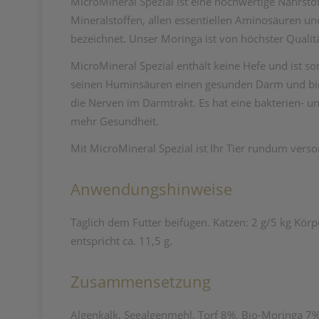
MicroMineral Spezial ist eine hochwertige Nährstof
Mineralstoffen, allen essentiellen Aminosäuren u
bezeichnet. Unser Moringa ist von höchster Qualit
MicroMineral Spezial enthält keine Hefe und ist so
seinen Huminsäuren einen gesunden Darm und bi
die Nerven im Darmtrakt. Es hat eine bakterien- 
mehr Gesundheit.
Mit MicroMineral Spezial ist Ihr Tier rundum verso
Anwendungshinweise
Täglich dem Futter beifügen. Katzen: 2 g/5 kg Körp
entspricht ca. 11,5 g.
Zusammensetzung
Algenkalk, Seealgenmehl, Torf 8%, Bio-Moringa 