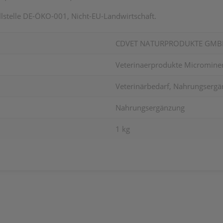
llstelle DE-ÖKO-001, Nicht-EU-Landwirtschaft.
CDVET NATURPRODUKTE GMB
Veterinaerprodukte Microminer
Veterinärbedarf, Nahrungserg
Nahrungsergänzung
1 kg