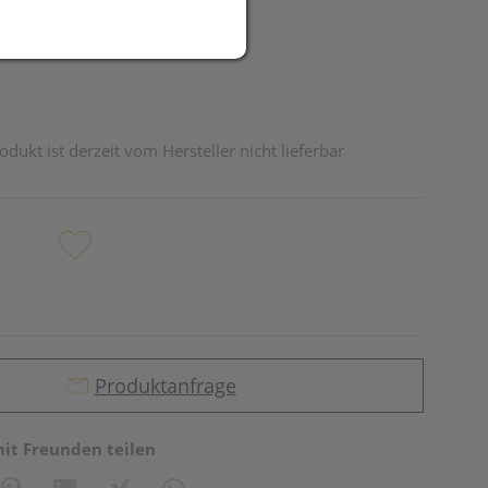
odukt ist derzeit vom Hersteller nicht lieferbar
Produktanfrage
mit Freunden teilen