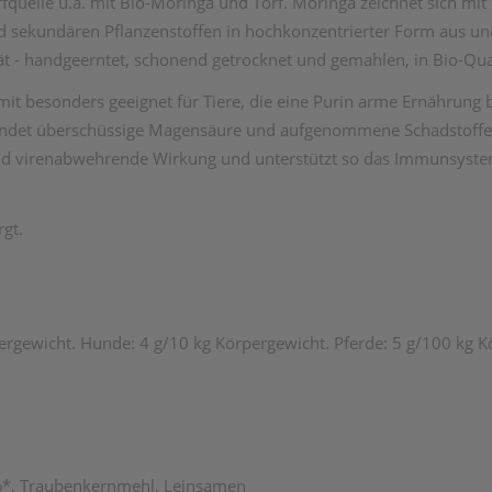
fquelle u.a. mit Bio-Moringa und Torf. Moringa zeichnet sich mit
nd sekundären Pflanzenstoffen in hochkonzentrierter Form aus un
ät - handgeerntet, schonend getrocknet und gemahlen, in Bio-Qual
mit besonders geeignet für Tiere, die eine Purin arme Ernährung b
ndet überschüssige Magensäure und aufgenommene Schadstoffe.
und virenabwehrende Wirkung und unterstützt so das Immunsyste
rgt.
ergewicht. Hunde: 4 g/10 kg Körpergewicht. Pferde: 5 g/100 kg Kör
7%*, Traubenkernmehl, Leinsamen