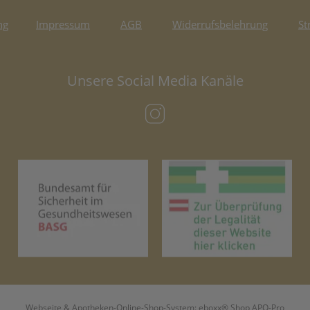
ng
Impressum
AGB
Widerrufsbelehrung
St
Unsere Social Media Kanäle
(öffnet in neuem Tab)
(öffnet in neuem Tab)
(öf
Webseite & Apotheken-Online-Shop-System:
eboxx® Shop APO-Pro