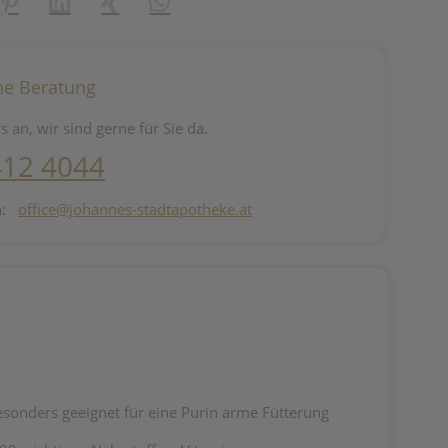
reator\plugin\share\core\structs\SocialSharingServiceSettings]:fo
Pinterest
LinkedIn
Xing
WhatsApp (#[creator\plugin\share\core\st
he Beratung
s an, wir sind gerne für Sie da.
412 4044
n:
office@johannes-stadtapotheke.at
sonders geeignet für eine Purin arme Fütterung