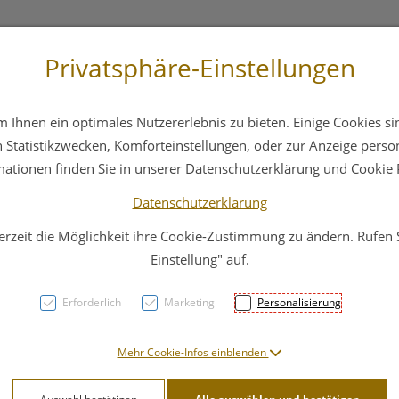
Privatsphäre-Einstellungen
st
+43 6412 4044
Service
Bereitschaftsdienst
Ihnen ein optimales Nutzererlebnis zu bieten. Einige Cookies sin
ika
Hautpflege
Familie
Nahrungsergänzung
Statistikzwecken, Komforteinstellungen, oder zur Anzeige persona
mationen finden Sie in unserer Datenschutzerklärung und Cookie P
Datenschutzerklärung
erzeit die Möglichkeit ihre Cookie-Zustimmung zu ändern. Rufen
Veter
Einstellung" auf.
Micro
Erforderlich
Marketing
Personalisierung
PZN: 4615678
Mehr Cookie-Infos einblenden
47,95 E