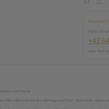
Facebook
X (#[c
Persönlic
Rufen Sie un
+43 6
oder Mail a
 Katzen und Pferde
ten MicroMineral mit Bio-Moringa und Torf - ohne Hefe, daher be