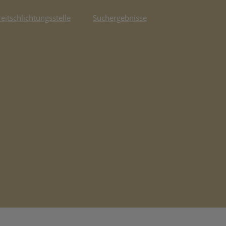
reitschlichtungsstelle
Suchergebnisse
fnet in neuem Tab)