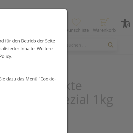
Profil
Wunschliste
Warenkorb
d für den Betrieb der Seite
lisierter Inhalte. Weitere
olicy.
 Sie dazu das Menü "Cookie-
inaerprodukte
mineral Spezial 1kg
UR