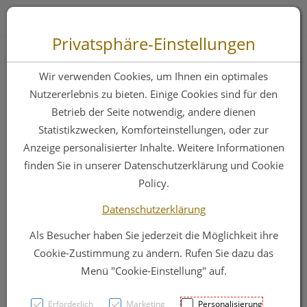
Zum “Inhalt dieser Seite” springen [AK + 0]
Zum Menü “Produkte” springen [AK + 1]
Zum Menü “Über uns / Service” springen [AK + 2]
Zu “Shop-Menüs” springen [AK + 3]
Zum "Barrierefreiheits-Menü" springen [AK + 4]
Zu den “Fusszeilen-Informationen” springen [AK + 5]
Toggle 
Produktsuche
Privatsphäre-Einstellungen
Veterinaerprodukte
Wir verwenden Cookies, um Ihnen ein optimales
Petvital Bio-
Nutzererlebnis zu bieten. Einige Cookies sind für den
Betrieb der Seite notwendig, andere dienen
schutzhalsband
Statistikzwecken, Komforteinstellungen, oder zur
35cm Hund/katze
Anzeige personalisierter Inhalte. Weitere Informationen
finden Sie in unserer Datenschutzerklärung und Cookie
1st
Policy.
Datenschutzerklärung
PZN: 3203057
Als Besucher haben Sie jederzeit die Möglichkeit ihre
Cookie-Zustimmung zu ändern. Rufen Sie dazu das
Menü "Cookie-Einstellung" auf.
Erforderlich
Marketing
Personalisierung