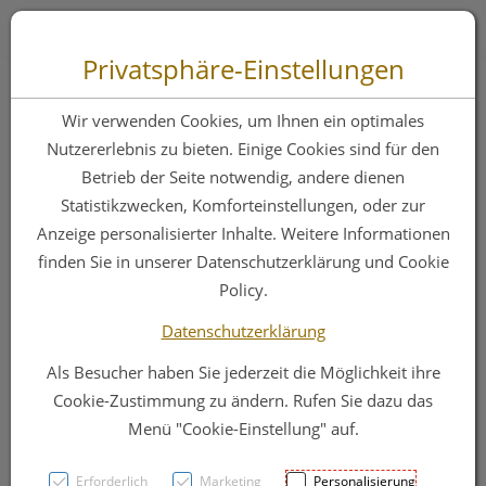
Zum “Inhalt dieser Seite” springen [AK + 0]
Zum Menü “Produkte” springen [AK + 1]
Zum Menü “Über uns / Service” springen [AK + 2]
Zu “Shop-Menüs” springen [AK + 3]
Zum "Barrierefreiheits-Menü" springen [AK + 4]
Zu den “Fusszeilen-Informationen” springen [AK + 5]
Toggle 
Produktsuche
Privatsphäre-Einstellungen
Veterinaerprodukte
Wir verwenden Cookies, um Ihnen ein optimales
Propolisherbal 20g
Nutzererlebnis zu bieten. Einige Cookies sind für den
Betrieb der Seite notwendig, andere dienen
Statistikzwecken, Komforteinstellungen, oder zur
PZN: 4631401
Anzeige personalisierter Inhalte. Weitere Informationen
finden Sie in unserer Datenschutzerklärung und Cookie
Policy.
Datenschutzerklärung
Als Besucher haben Sie jederzeit die Möglichkeit ihre
Cookie-Zustimmung zu ändern. Rufen Sie dazu das
Menü "Cookie-Einstellung" auf.
Erforderlich
Marketing
Personalisierung