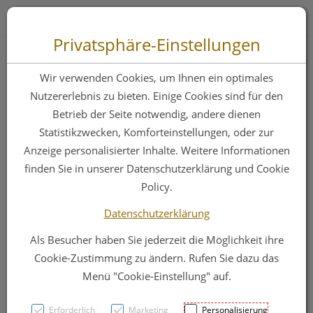
Zum “Inhalt dieser Seite” springen [AK + 0]
Zum Menü “Produkte” springen [AK + 1]
Zum Menü “Über uns / Service” springen [AK + 2]
Zu “Shop-Menüs” springen [AK + 3]
Zum "Barrierefreiheits-Menü" springen [AK + 4]
Zu den “Fusszeilen-Informationen” springen [AK + 5]
Toggle 
Produktsuche
Privatsphäre-Einstellungen
Vichy
Wir verwenden Cookies, um Ihnen ein optimales
Dermablend/fluid
Nutzererlebnis zu bieten. Einige Cookies sind für den
Betrieb der Seite notwendig, andere dienen
Make-up 55 Bronze
Statistikzwecken, Komforteinstellungen, oder zur
30ml
Anzeige personalisierter Inhalte. Weitere Informationen
finden Sie in unserer Datenschutzerklärung und Cookie
Policy.
PZN: 3044653
Datenschutzerklärung
Als Besucher haben Sie jederzeit die Möglichkeit ihre
Cookie-Zustimmung zu ändern. Rufen Sie dazu das
Menü "Cookie-Einstellung" auf.
Erforderlich
Marketing
Personalisierung