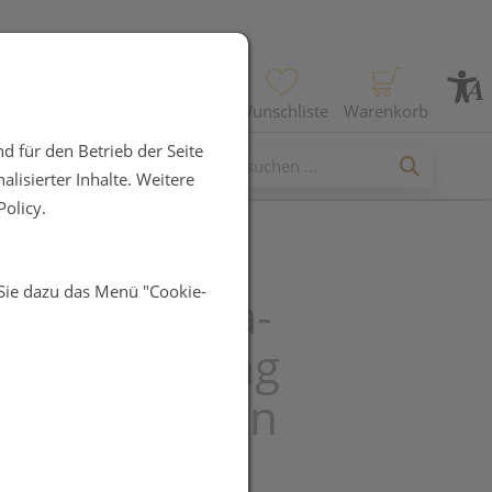
Profil
Wunschliste
Warenkorb
d für den Betrieb der Seite
lisierter Inhalte. Weitere
olicy.
 Sie dazu das Menü "Cookie-
aze R-Alpha-
nsäure 200mg
osiert vegan