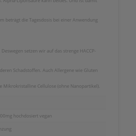
ch. Alpha-Liponsäure kann beides. Und ist damit
amm beträgt die Tagesdosis bei einer Anwendung
n. Deswegen setzen wir auf das strenge HACCP-
nderen Schadstoffen. Auch Allergene wie Gluten
 Mikrokristalline Cellulose (ohne Nanopartikel).
200mg hochdosiert vegan
nzung