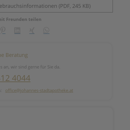
ebrauchsinformationen (PDF, 245 KB)
mit Freunden teilen
reator\plugin\share\core\structs\SocialSharingServiceSettings]:fo
Pinterest
LinkedIn
Xing
WhatsApp (#[creator\plugin\share\core\st
he Beratung
s an, wir sind gerne für Sie da.
412 4044
n:
office@johannes-stadtapotheke.at