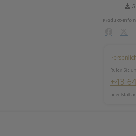
G
Produkt-Info 
Facebook
X (#[c
Persönlic
Rufen Sie un
+43 6
oder Mail a