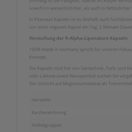
Einmalig ist die Fähigkeit, überall im Körper wirks
sowohl in wasserlöslicher, als auch in fettlöslic
In Vitamaze Kapseln ist es deshalb auch hochdosie
von einer veganen Kapsel am Tag. 2 Monate Dauer
Herstellung der R-Alpha-Liponsäure Kapseln
100% Made in Germany spricht für unseren Fokus, 
Konzept.
Die Kapseln sind frei von Gentechnik, Farb- und K
oder Laktose sowie Nanopartikel suchen Sie vergeb
Der Verzicht auf Magnesiumstearat als Trennmittel
Hersteller
Kurzbezeichnung
Artikelgruppen