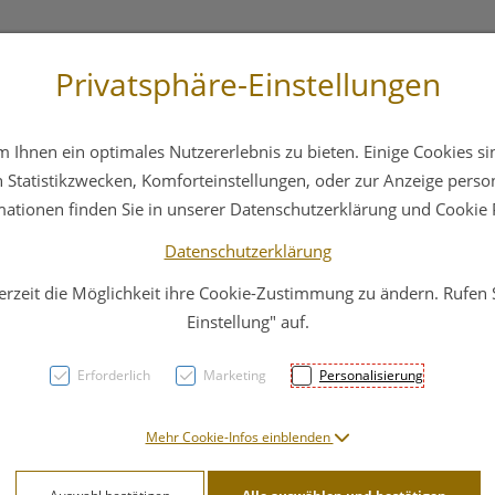
Privatsphäre-Einstellungen
3 6412 4044
Service
Bereitschaftsdienst
Ihnen ein optimales Nutzererlebnis zu bieten. Einige Cookies sin
ika
Hautpflege
Familie
Nahrungsergänzung
Statistikzwecken, Komforteinstellungen, oder zur Anzeige persona
mationen finden Sie in unserer Datenschutzerklärung und Cookie P
Datenschutzerklärung
erzeit die Möglichkeit ihre Cookie-Zustimmung zu ändern. Rufen
Vitam
Einstellung" auf.
Lipo
Erforderlich
Marketing
Personalisierung
hochd
Mehr Cookie-Infos einblenden
PZN: 5179564