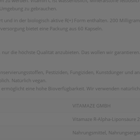
am zu werden. Vitamin C ist wasserlöslich, Mineralstoffe fettlösli
her Umgebung zu gebrauchen.
rt und in der biologisch aktive R(+) Form enthalten. 200 Milligr
versorgung bietet eine Packung aus 60 Kapseln.
nur die höchste Qualität anzubieten. Das wollen wir garantiere
onservierungsstoffen, Pestiziden, Fungiziden, Kunstdünger und a
lich. Natürlich vegan.
 ermöglicht eine hohe Bioverfügbarkeit. Wir verwenden natürliche
VITAMAZE GMBH
Vitamaze R-Alpha-Liponsäure 
Nahrungsmittel, Nahrungsergä