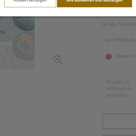
Auswahl bestätigen
Alle auswählen und bestätigen
30,49 E
60 Stk. / Einheit
inkl. 10% MwSt.
Dieses Pr
Produkt ist
nicht online
bestellbar