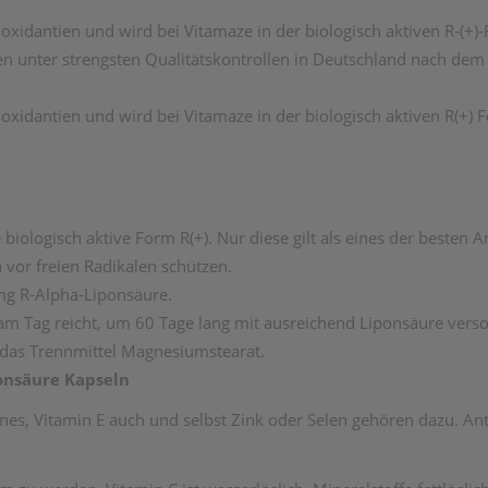
ioxidantien und wird bei Vitamaze in der biologisch aktiven R-(+)
den unter strengsten Qualitätskontrollen in Deutschland nach de
tioxidantien und wird bei Vitamaze in der biologisch aktiven R(+) 
iologisch aktive Form R(+). Nur diese gilt als eines der besten A
n vor freien Radikalen schützen.
 mg R-Alpha-Liponsäure.
m Tag reicht, um 60 Tage lang mit ausreichend Liponsäure versor
 das Trennmittel Magnesiumstearat.
onsäure Kapseln
ines, Vitamin E auch und selbst Zink oder Selen gehören dazu. Ant