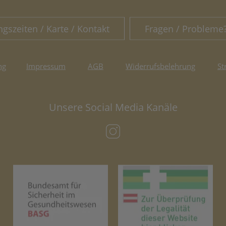
ngszeiten / Karte / Kontakt
Fragen / Probleme
ng
Impressum
AGB
Widerrufsbelehrung
St
Unsere Social Media Kanäle
(öffnet in neuem Tab)
(öffnet in neuem Tab)
(öf