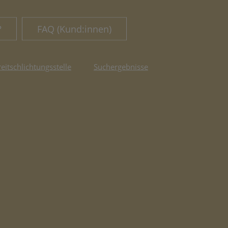
?
FAQ (Kund:innen)
reitschlichtungsstelle
Suchergebnisse
fnet in neuem Tab)