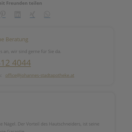
mit Freunden teilen
reator\plugin\share\core\structs\SocialSharingServiceSettings]:fo
Pinterest
LinkedIn
Xing
WhatsApp (#[creator\plugin\share\core\st
he Beratung
s an, wir sind gerne für Sie da.
412 4044
n:
office@johannes-stadtapotheke.at
 Nägel. Der Vorteil des Hautschneiders, ist seine
nge Garantie.