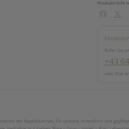
Produkt-Info 
Facebook
X (#[c
Persönlic
Rufen Sie un
+43 6
oder Mail a
hneiden der Nagelhäutchen, für saubere, ordentliche und gepflegte
nge. Verfügbar in 4 Farben: Rose – Grün – Violett – Blau. Lebensla