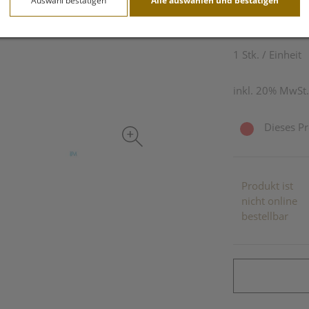
Auswahl bestätigen
Alle auswählen und bestätigen
12,20 E
1 Stk. / Einheit
inkl. 20% MwSt.
Dieses Pr
Produkt ist
nicht online
bestellbar