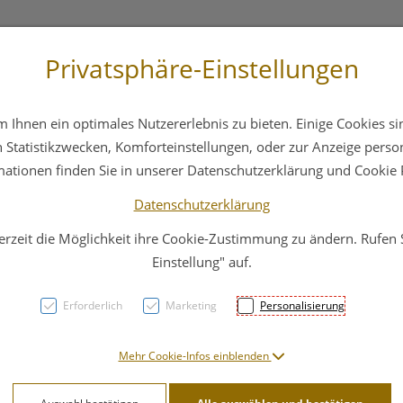
Privatsphäre-Einstellungen
+43 6412 4044
Service
Bereitschaftsdienst
Ihnen ein optimales Nutzererlebnis zu bieten. Einige Cookies sin
ika
Hautpflege
Familie
Nahrungsergänzung
Statistikzwecken, Komforteinstellungen, oder zur Anzeige persona
mationen finden Sie in unserer Datenschutzerklärung und Cookie P
Datenschutzerklärung
erzeit die Möglichkeit ihre Cookie-Zustimmung zu ändern. Rufen
Vitry
Einstellung" auf.
Hauts
Erforderlich
Marketing
Personalisierung
1pc
Mehr Cookie-Infos einblenden
PZN: 4627931