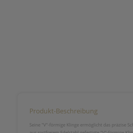
Produkt-Beschreibung
Seine "V"-förmige Klinge ermöglicht das präzise Sc
aus rostfreiem Edelstahl gefertigte "V"-förmige Kli