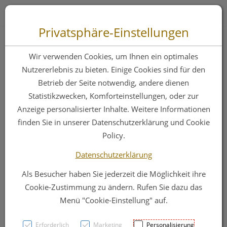
Zum “Inhalt dieser Seite” springen [AK + 0]
Zum Menü “Produkte” springen [AK + 1]
Zum Menü “Über uns / Service” springen [AK + 2]
Zu “Shop-Menüs” springen [AK + 3]
Zum "Barrierefreiheits-Menü" springen [AK + 4]
Zu den “Fusszeilen-Informationen” springen [AK + 5]
Toggle 
Produktsuche
Privatsphäre-Einstellungen
Vitry Nagellack 13
Wir verwenden Cookies, um Ihnen ein optimales
Pink 4ml
Nutzererlebnis zu bieten. Einige Cookies sind für den
Betrieb der Seite notwendig, andere dienen
Statistikzwecken, Komforteinstellungen, oder zur
PZN: 4628379
Anzeige personalisierter Inhalte. Weitere Informationen
finden Sie in unserer Datenschutzerklärung und Cookie
Policy.
Datenschutzerklärung
Als Besucher haben Sie jederzeit die Möglichkeit ihre
Cookie-Zustimmung zu ändern. Rufen Sie dazu das
Menü "Cookie-Einstellung" auf.
Erforderlich
Marketing
Personalisierung