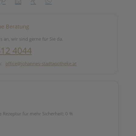
reator\plugin\share\core\structs\SocialSharingServiceSettings]:fo
Pinterest
LinkedIn
Xing
WhatsApp (#[creator\plugin\share\core\st
he Beratung
s an, wir sind gerne für Sie da.
412 4044
n:
office@johannes-stadtapotheke.at
e Rezeptur für mehr Sicherheit: 0 %