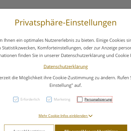
Privatsphäre-Einstellungen
 4044
Service
Bereitschaftsdienst
Ihnen ein optimales Nutzererlebnis zu bieten. Einige Cookies sin
ika
Hautpflege
Familie
Nahrungsergänzung
Statistikzwecken, Komforteinstellungen, oder zur Anzeige persona
mationen finden Sie in unserer Datenschutzerklärung und Cookie P
Datenschutzerklärung
erzeit die Möglichkeit ihre Cookie-Zustimmung zu ändern. Rufen
Vitry
Einstellung" auf.
4ml
Erforderlich
Marketing
Personalisierung
PZN: 4628994
Mehr Cookie-Infos einblenden
7,60 EU