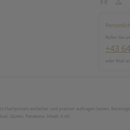
Facebook
X (#[c
Persönlic
Rufen Sie un
+43 6
oder Mail a
s Flachpinsels einfacher und präziser auftragen lassen. Bereinigt
uol, Gluten, Parabene. Inhalt: 4 ml.