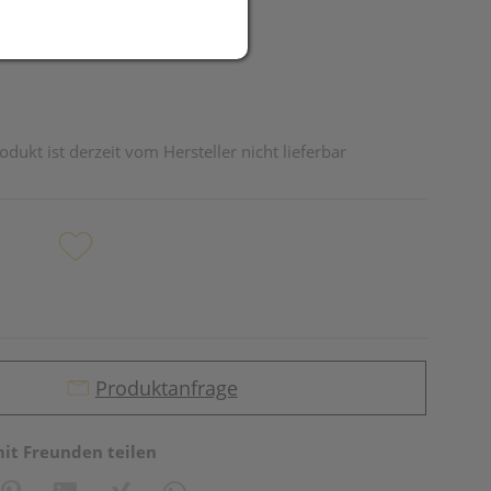
odukt ist derzeit vom Hersteller nicht lieferbar
Produktanfrage
mit Freunden teilen