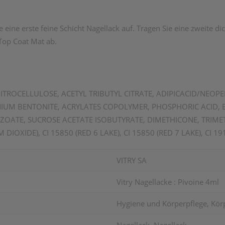
 eine erste feine Schicht Nagellack auf. Tragen Sie eine zweite di
Top Coat Mat ab.
 NITROCELLULOSE, ACETYL TRIBUTYL CITRATE, ADIPICACID/NEOP
UM BENTONITE, ACRYLATES COPOLYMER, PHOSPHORIC ACID, ET
OATE, SUCROSE ACETATE ISOBUTYRATE, DIMETHICONE, TRIMET
 DIOXIDE), CI 15850 (RED 6 LAKE), CI 15850 (RED 7 LAKE), CI 19
VITRY SA
Vitry Nagellacke : Pivoine 4ml
Hygiene und Körperpflege, Kör