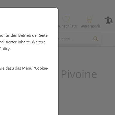
Profil
Wunschliste
Warenkorb
d für den Betrieb der Seite
lisierter Inhalte. Weitere
olicy.
 Sie dazu das Menü "Cookie-
 Nagellacke : Pivoine
R