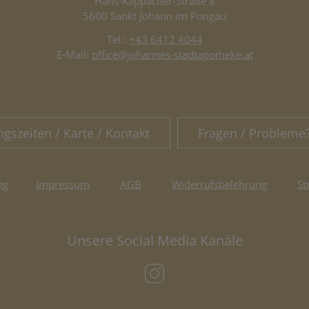
Hans-Kappacher-Straße 8
5600 Sankt Johann im Pongau
Tel.:
+43 6412 4044
E-Mail:
office@johannes-stadtapotheke.at
ngszeiten / Karte / Kontakt
Fragen / Probleme
ng
Impressum
AGB
Widerrufsbelehrung
St
Unsere Social Media Kanäle
(öffnet in neuem Tab)