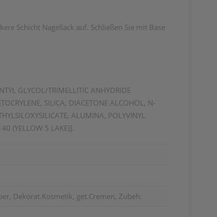
ckere Schicht Nagellack auf. Schließen Sie mit Base
ENTYL GLYCOL/TRIMELLITIC ANHYDRIDE
OCRYLENE, SILICA, DIACETONE ALCOHOL, N-
HYLSILOXYSILICATE, ALUMINA, POLYVINYL
140 (YELLOW 5 LAKE)].
per, Dekorat.Kosmetik, get.Cremen, Zubeh.