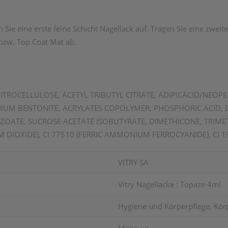
 Sie eine erste feine Schicht Nagellack auf. Tragen Sie eine zweite
bzw. Top Coat Mat ab.
 NITROCELLULOSE, ACETYL TRIBUTYL CITRATE, ADIPICACID/NEOP
UM BENTONITE, ACRYLATES COPOLYMER, PHOSPHORIC ACID, DI
OATE, SUCROSE ACETATE ISOBUTYRATE, DIMETHICONE, TRIMET
UM DIOXIDE), CI 77510 (FERRIC AMMONIUM FERROCYANIDE), CI 1
VITRY SA
Vitry Nagellacke : Topaze 4ml
Hygiene und Körperpflege, Kör