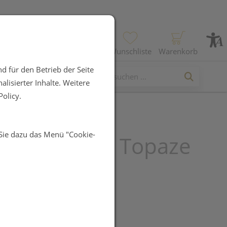
Profil
Wunschliste
Warenkorb
d für den Betrieb der Seite
lisierter Inhalte. Weitere
olicy.
 Sie dazu das Menü "Cookie-
 Nagellacke : Topaze
R