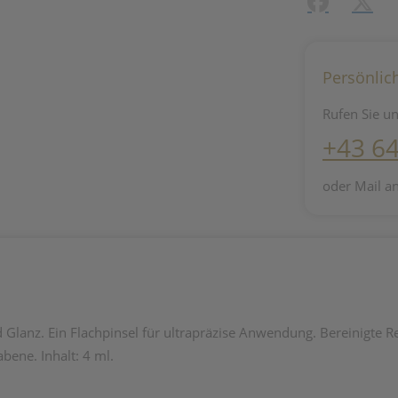
Facebook
X (#[c
Persönlic
Rufen Sie un
+43 6
oder Mail a
Glanz. Ein Flachpinsel für ultrapräzise Anwendung. Bereinigte Re
bene. Inhalt: 4 ml.