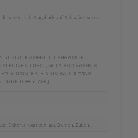
 dickere Schicht Nagellack auf. Schließen Sie mit
ENTYL GLYCOL/TRIMELLITIC ANHYDRIDE
ACETONE ALCOHOL, SILICA, ETOCRYLENE, N-
HYLSILOXYSILICATE, ALUMINA, POLYVINYL
9140 (YELLOW 5 LAKE)].
per, Dekorat.Kosmetik, get.Cremen, Zubeh.