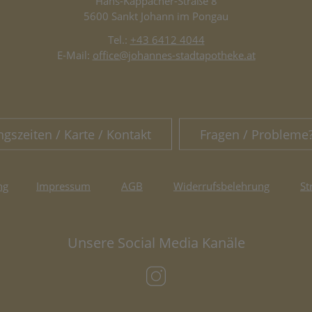
Hans-Kappacher-Straße 8
5600 Sankt Johann im Pongau
Tel.:
+43 6412 4044
E-Mail:
office@johannes-stadtapotheke.at
ngszeiten / Karte / Kontakt
Fragen / Probleme
ng
Impressum
AGB
Widerrufsbelehrung
St
Unsere Social Media Kanäle
(öffnet in neuem Tab)