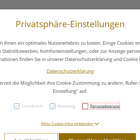
Privatsphäre-Einstellungen
3 6412 4044
Service
Bereitschaftsdienst
Ihnen ein optimales Nutzererlebnis zu bieten. Einige Cookies sin
ika
Hautpflege
Familie
Nahrungsergänzung
Statistikzwecken, Komforteinstellungen, oder zur Anzeige persona
mationen finden Sie in unserer Datenschutzerklärung und Cookie P
Datenschutzerklärung
erzeit die Möglichkeit ihre Cookie-Zustimmung zu ändern. Rufen
Vitry
Einstellung" auf.
4ml
Erforderlich
Marketing
Personalisierung
PZN: 4629485
Mehr Cookie-Infos einblenden
7,60 EU