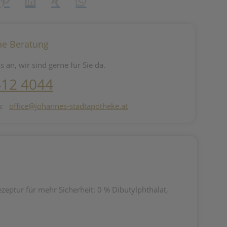
reator\plugin\share\core\structs\SocialSharingServiceSettings]:fo
Pinterest
LinkedIn
Xing
WhatsApp (#[creator\plugin\share\core\st
he Beratung
s an, wir sind gerne für Sie da.
412 4044
n:
office@johannes-stadtapotheke.at
zeptur für mehr Sicherheit: 0 % Dibutylphthalat,