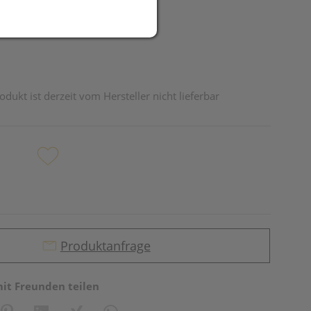
odukt ist derzeit vom Hersteller nicht lieferbar
Produktanfrage
mit Freunden teilen