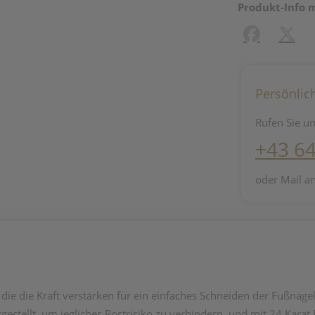
Produkt-Info 
Facebook
X (#[c
Persönlic
Rufen Sie un
+43 6
oder Mail a
die die Kraft verstärken für ein einfaches Schneiden der Fußnäge
rgestellt, um jegliches Rostrisiko zu verhindern, und mit 24 Karat