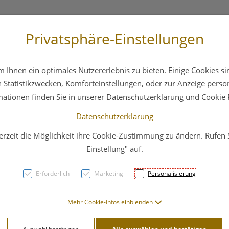
Privatsphäre-Einstellungen
 4044
Service
Bereitschaftsdienst
Ihnen ein optimales Nutzererlebnis zu bieten. Einige Cookies sin
ika
Hautpflege
Familie
Nahrungsergänzung
Statistikzwecken, Komforteinstellungen, oder zur Anzeige persona
mationen finden Sie in unserer Datenschutzerklärung und Cookie P
Datenschutzerklärung
erzeit die Möglichkeit ihre Cookie-Zustimmung zu ändern. Rufen
Vitry
Einstellung" auf.
Harte
Erforderlich
Marketing
Personalisierung
Vergo
Mehr Cookie-Infos einblenden
PZN: 4633831