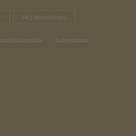
?
FAQ (Kund:innen)
reitschlichtungsstelle
Suchergebnisse
fnet in neuem Tab)