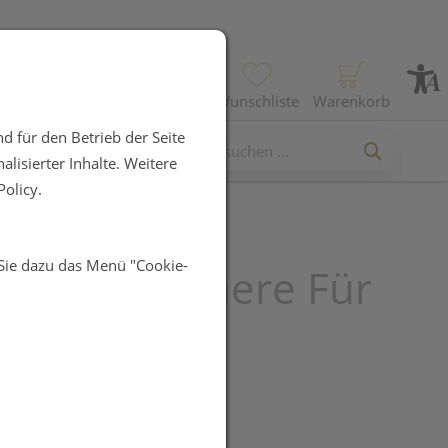
Profil
Wunschliste
Warenkorb
d für den Betrieb der Seite
lisierter Inhalte. Weitere
olicy.
 Sie dazu das Menü "Cookie-
 Pediküreschere Für
 Nägel Inox
ldet 1pc