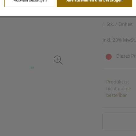
Auswahl bestätigen
Alle auswählen und bestätigen
39,31 E
1 Stk. / Einheit
inkl. 20% MwSt.
Dieses Pr
Produkt ist
nicht online
bestellbar