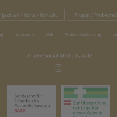
ngszeiten / Karte / Kontakt
Fragen / Probleme
ng
Impressum
AGB
Widerrufsbelehrung
St
Unsere Social Media Kanäle
(öffnet in neuem Tab)
(öffnet in neuem Tab)
(öf