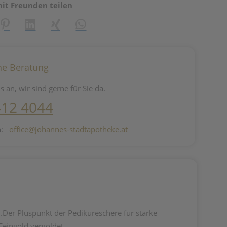
mit Freunden teilen
reator\plugin\share\core\structs\SocialSharingServiceSettings]:fo
Pinterest
LinkedIn
Xing
WhatsApp (#[creator\plugin\share\core\st
he Beratung
s an, wir sind gerne für Sie da.
412 4044
n:
office@johannes-stadtapotheke.at
l.Der Pluspunkt der Pediküreschere für starke
 Feingold vergoldet.