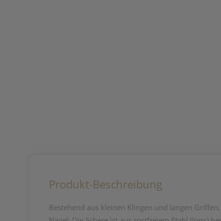
Produkt-Beschreibung
Bestehend aus kleinen Klingen und langen Griffen, 
Nägel: Die Schere ist aus rostfreiem Stahl (Inox) he