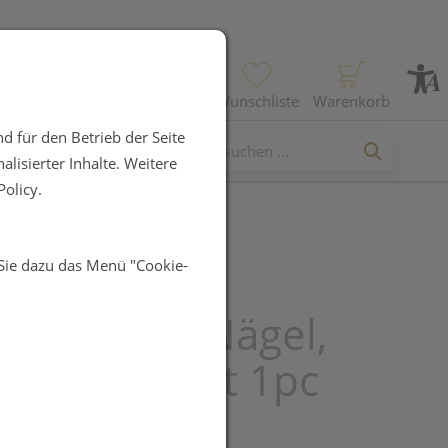
Profil
Wunschliste
Warenkorb
d für den Betrieb der Seite
lisierter Inhalte. Weitere
olicy.
 Sie dazu das Menü "Cookie-
 Zange Für
wachsene Nägel,
rei, Gehärtet 1pc