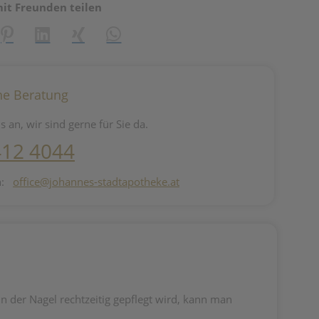
mit Freunden teilen
reator\plugin\share\core\structs\SocialSharingServiceSettings]:fo
Pinterest
LinkedIn
Xing
WhatsApp (#[creator\plugin\share\core\st
he Beratung
s an, wir sind gerne für Sie da.
412 4044
n:
office@johannes-stadtapotheke.at
nn der Nagel rechtzeitig gepflegt wird, kann man