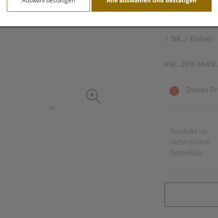
Auswahl bestätigen
Alle auswählen und bestätigen
60,60 E
1 Stk. / Einheit
inkl. 20% MwSt.
Dieses Pr
Produkt ist
nicht online
bestellbar