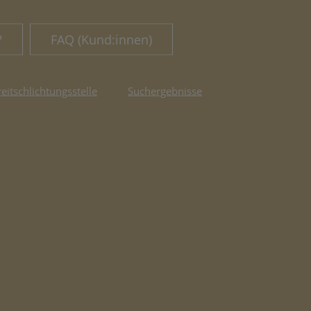
?
FAQ (Kund:innen)
reitschlichtungsstelle
Suchergebnisse
fnet in neuem Tab)