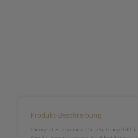
Produkt-Beschreibung
Chirurgisches Instrument. Diese Spitzzange hilft d
Komplikationen vorbeugen. Aus Edelstahl ( inox ) he