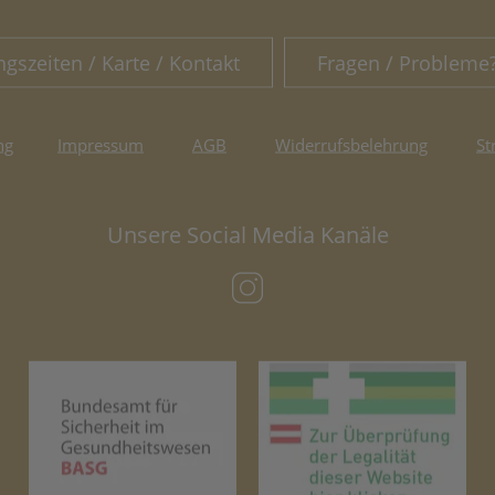
ngszeiten / Karte / Kontakt
Fragen / Probleme
ng
Impressum
AGB
Widerrufsbelehrung
St
Unsere Social Media Kanäle
(öffnet in neuem Tab)
(öffnet in neuem Tab)
(öf