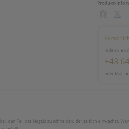
Produkt-Info 
Facebook
X (#[c
Persönlic
Rufen Sie un
+43 6
oder Mail a
abei, den Teil des Nagels zu schneiden, der seitlich einwächst. We
rgestellt.