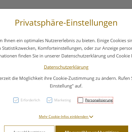
Privatsphäre-Einstellungen
3 6412 4044
Service
Bereitschaftsdienst
Ihnen ein optimales Nutzererlebnis zu bieten. Einige Cookies sin
ika
Hautpflege
Familie
Nahrungsergänzung
Statistikzwecken, Komforteinstellungen, oder zur Anzeige persona
mationen finden Sie in unserer Datenschutzerklärung und Cookie P
Datenschutzerklärung
erzeit die Möglichkeit ihre Cookie-Zustimmung zu ändern. Rufen
Vitry
Einstellung" auf.
Einge
Erforderlich
Marketing
Personalisierung
Rostf
Mehr Cookie-Infos einblenden
PZN: 4633280