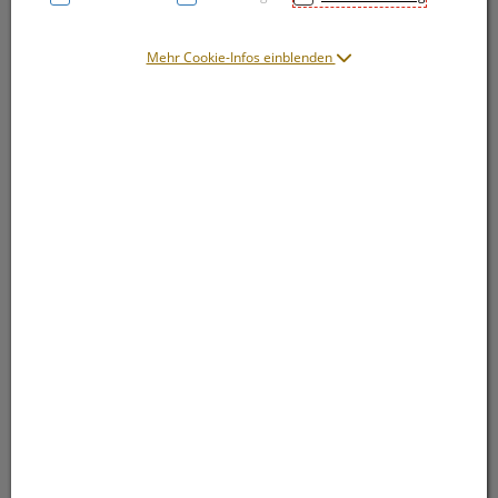
Mehr Cookie-Infos einblenden
Symbolbild(er)
14,45 EUR
100 Stk. / Einheit
inkl. 20% MwSt.
lieferbar