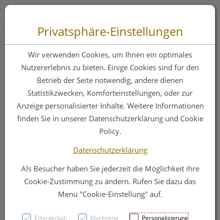
Zum “Inhalt dieser Seite” springen [AK + 0]
Zum Menü “Produkte” springen [AK + 1]
Zum Menü “Über uns / Service” springen [AK + 2]
Zu “Shop-Menüs” springen [AK + 3]
Zum "Barrierefreiheits-Menü" springen [AK + 4]
Zu den “Fusszeilen-Informationen” springen [AK + 5]
Toggle 
Produktsuche
Privatsphäre-Einstellungen
Vlieskompressen
Wir verwenden Cookies, um Ihnen ein optimales
Leukopl Compress
Nutzererlebnis zu bieten. Einige Cookies sind für den
Betrieb der Seite notwendig, andere dienen
Unsteril 10x10cm
Statistikzwecken, Komforteinstellungen, oder zur
100st
Anzeige personalisierter Inhalte. Weitere Informationen
finden Sie in unserer Datenschutzerklärung und Cookie
Policy.
PZN: 2996305
Datenschutzerklärung
Als Besucher haben Sie jederzeit die Möglichkeit ihre
Cookie-Zustimmung zu ändern. Rufen Sie dazu das
Menü "Cookie-Einstellung" auf.
Erforderlich
Marketing
Personalisierung