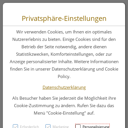
Zum “Inhalt dieser Seite” springen [AK + 0]
Zum Menü “Produkte” springen [AK + 1]
Zum Menü “Über uns / Service” springen [AK + 2]
Zu “Shop-Menüs” springen [AK + 3]
Zum "Barrierefreiheits-Menü" springen [AK + 4]
Zu den “Fusszeilen-Informationen” springen [AK + 5]
Toggle 
Produktsuche
Privatsphäre-Einstellungen
Vlieskompressen
Wir verwenden Cookies, um Ihnen ein optimales
Mesoft/set Steril 10x
Nutzererlebnis zu bieten. Einige Cookies sind für den
Betrieb der Seite notwendig, andere dienen
10cm 75x2 150st
Statistikzwecken, Komforteinstellungen, oder zur
Anzeige personalisierter Inhalte. Weitere Informationen
finden Sie in unserer Datenschutzerklärung und Cookie
PZN: 3069593
Policy.
Datenschutzerklärung
Als Besucher haben Sie jederzeit die Möglichkeit ihre
Cookie-Zustimmung zu ändern. Rufen Sie dazu das
Menü "Cookie-Einstellung" auf.
Erforderlich
Marketing
Personalisierung