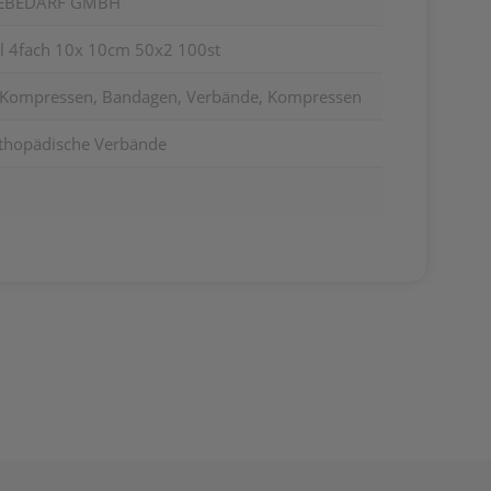
TEBEDARF GMBH
l 4fach 10x 10cm 50x2 100st
, Kompressen, Bandagen, Verbände, Kompressen
thopädische Verbände