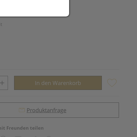
R
it
In den Warenkorb
Produktanfrage
mit Freunden teilen