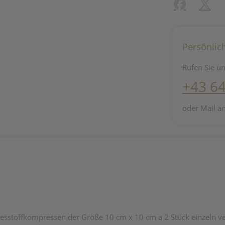
Facebook
X (#[c
Persönlic
Rufen Sie un
+43 6
oder Mail a
e Vliesstoffkompressen der Größe 10 cm x 10 cm a 2 Stück einzeln