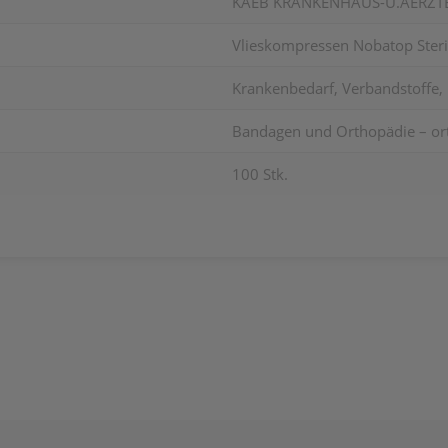
KAEB KRANKENHAUS-U.AERZ
Vlieskompressen Nobatop Steri
Krankenbedarf, Verbandstoffe
Bandagen und Orthopädie – or
100 Stk.