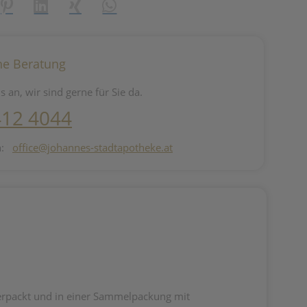
reator\plugin\share\core\structs\SocialSharingServiceSettings]:fo
Pinterest
LinkedIn
Xing
WhatsApp (#[creator\plugin\share\core\st
he Beratung
s an, wir sind gerne für Sie da.
412 4044
n:
office@johannes-stadtapotheke.at
 verpackt und in einer Sammelpackung mit