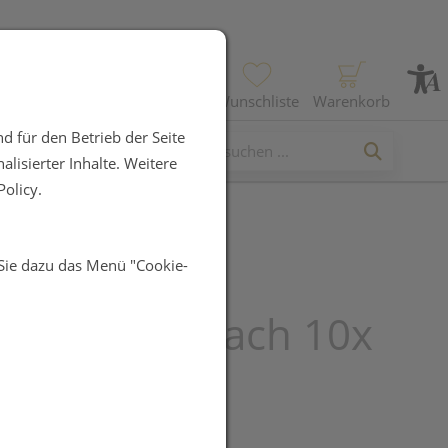
Profil
Wunschliste
Warenkorb
d für den Betrieb der Seite
lisierter Inhalte. Weitere
olicy.
 Sie dazu das Menü "Cookie-
skompressen
op Steril 4fach 10x
50x2 100st