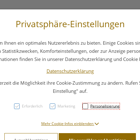
Privatsphäre-Einstellungen
st
+43 6412 4044
Service
Bereitschaftsdienst
Ihnen ein optimales Nutzererlebnis zu bieten. Einige Cookies sin
ika
Hautpflege
Familie
Nahrungsergänzung
Statistikzwecken, Komforteinstellungen, oder zur Anzeige persona
mationen finden Sie in unserer Datenschutzerklärung und Cookie P
Datenschutzerklärung
erzeit die Möglichkeit ihre Cookie-Zustimmung zu ändern. Rufen
Vlie
Einstellung" auf.
Nobat
Erforderlich
Marketing
Personalisierung
10cm 
Mehr Cookie-Infos einblenden
PZN: 2336230