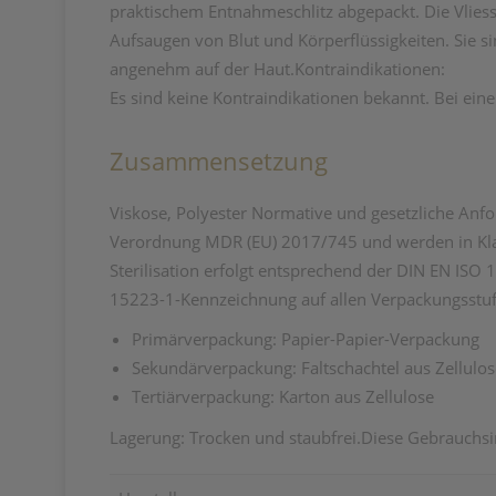
praktischem Entnahmeschlitz abgepackt. Die Vli
Aufsaugen von Blut und Körperflüssigkeiten. Sie s
angenehm auf der Haut.Kontraindikationen:
Es sind keine Kontraindikationen bekannt. Bei ein
Zusammensetzung
Viskose, Polyester Normative und gesetzliche Anf
Verordnung MDR (EU) 2017/745 und werden in Klass
Sterilisation erfolgt entsprechend der DIN EN ISO
15223-1-Kennzeichnung auf allen Verpackungsstu
Primärverpackung: Papier-Papier-Verpackung
Sekundärverpackung: Faltschachtel aus Zellulos
Tertiärverpackung: Karton aus Zellulose
Lagerung: Trocken und staubfrei.Diese Gebrauchsin