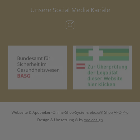
Unsere Social Media Kanäle
(öffnet in neuem Tab)
(öffnet in neuem Tab)
(öf
Webseite & Apotheken-Online-Shop-System:
eboxx® Shop APO-Pro
Design & Umsetzung
® by
xoo design