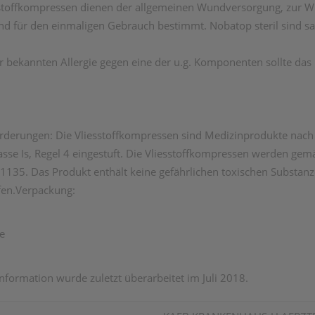
esstoffkompressen dienen der allgemeinen Wundversorgung, zur
ind für den einmaligen Gebrauch bestimmt. Nobatop steril sind sa
er bekannten Allergie gegen eine der u.g. Komponenten sollte da
orderungen: Die Vliesstoffkompressen sind Medizinprodukte nac
e Is, Regel 4 eingestuft. Die Vliesstoffkompressen werden gemä
 11135. Das Produkt enthält keine gefährlichen toxischen Substa
fen.Verpackung:
e
formation wurde zuletzt überarbeitet im Juli 2018.