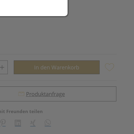
In den Warenkorb
Produktanfrage
mit Freunden teilen
reator\plugin\share\core\structs\SocialSharingServiceSettings]:fo
Pinterest
LinkedIn
Xing
WhatsApp (#[creator\plugin\share\core\st