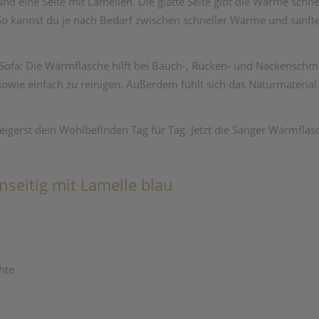
und eine Seite mit Lamellen. Die glatte Seite gibt die Wärme schne
So kannst du je nach Bedarf zwischen schneller Wärme und sanf
Sofa: Die Wärmflasche hilft bei Bauch-, Rücken- und Nackenschm
llen sowie einfach zu reinigen. Außerdem fühlt sich das Naturmat
gerst dein Wohlbefinden Tag für Tag. Jetzt die Sänger Wärmflasc
seitig mit Lamelle blau
hte