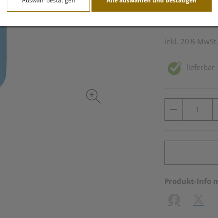
Auswahl bestätigen
Alle auswählen und bestätigen
2 l / Einheit
inkl. 20% MwSt.
lieferbar
Produkt-Info 
Facebook
X (#[c