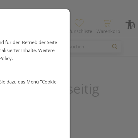
Profil
Wunschliste
Warenkorb
d für den Betrieb der Seite
lisierter Inhalte. Weitere
olicy.
 Sie dazu das Menü "Cookie-
lasche einseitig
amelle blau
UR