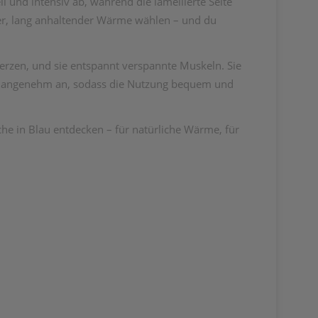
ll und intensiv ab, während die lamellierte Seite
ter, lang anhaltender Wärme wählen – und du
erzen, und sie entspannt verspannte Muskeln. Sie
erial angenehm an, sodass die Nutzung bequem und
he in Blau entdecken – für natürliche Wärme, für