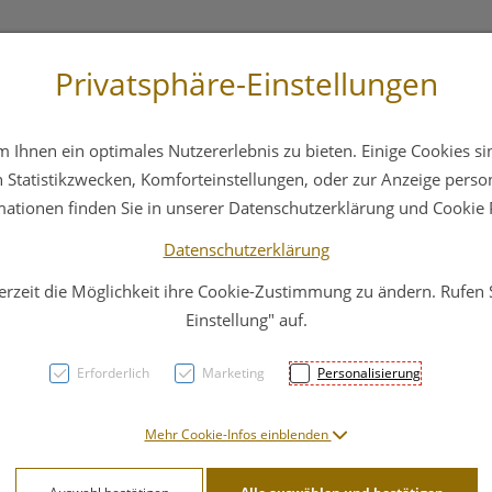
Privatsphäre-Einstellungen
 4044
Service
Bereitschaftsdienst
Ihnen ein optimales Nutzererlebnis zu bieten. Einige Cookies sin
ika
Hautpflege
Familie
Nahrungsergänzung
Statistikzwecken, Komforteinstellungen, oder zur Anzeige persona
mationen finden Sie in unserer Datenschutzerklärung und Cookie P
Datenschutzerklärung
erzeit die Möglichkeit ihre Cookie-Zustimmung zu ändern. Rufen
Wärmf
Einstellung" auf.
mit L
Erforderlich
Marketing
Personalisierung
PZN: 4755161
Mehr Cookie-Infos einblenden
10,51 E