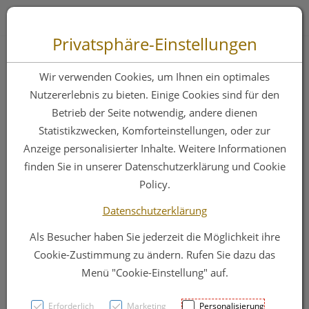
Zum “Inhalt dieser Seite” springen [AK + 0]
Zum Menü “Produkte” springen [AK + 1]
Zum Menü “Über uns / Service” springen [AK + 2]
Zu “Shop-Menüs” springen [AK + 3]
Zum "Barrierefreiheits-Menü" springen [AK + 4]
Zu den “Fusszeilen-Informationen” springen [AK + 5]
Toggle 
Produktsuche
Privatsphäre-Einstellungen
Wärmflasche
Wir verwenden Cookies, um Ihnen ein optimales
Plüschbezug Steine
Nutzererlebnis zu bieten. Einige Cookies sind für den
Betrieb der Seite notwendig, andere dienen
bleu/weiß 2,0L
Statistikzwecken, Komforteinstellungen, oder zur
Anzeige personalisierter Inhalte. Weitere Informationen
finden Sie in unserer Datenschutzerklärung und Cookie
PZN: 4755190
Policy.
Datenschutzerklärung
Als Besucher haben Sie jederzeit die Möglichkeit ihre
Cookie-Zustimmung zu ändern. Rufen Sie dazu das
Menü "Cookie-Einstellung" auf.
Erforderlich
Marketing
Personalisierung