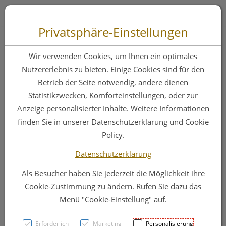
Zum “Inhalt dieser Seite” springen [AK + 0]
Zum Menü “Produkte” springen [AK + 1]
Zum Menü “Über uns / Service” springen [AK + 2]
Zu “Shop-Menüs” springen [AK + 3]
Zum "Barrierefreiheits-Menü" springen [AK + 4]
Zu den “Fusszeilen-Informationen” springen [AK + 5]
Toggle 
Produktsuche
Privatsphäre-Einstellungen
Warmies Katze
Wir verwenden Cookies, um Ihnen ein optimales
liegend
Nutzererlebnis zu bieten. Einige Cookies sind für den
Betrieb der Seite notwendig, andere dienen
Statistikzwecken, Komforteinstellungen, oder zur
PZN: 4774419
Anzeige personalisierter Inhalte. Weitere Informationen
finden Sie in unserer Datenschutzerklärung und Cookie
Policy.
Datenschutzerklärung
Als Besucher haben Sie jederzeit die Möglichkeit ihre
Cookie-Zustimmung zu ändern. Rufen Sie dazu das
Menü "Cookie-Einstellung" auf.
Erforderlich
Marketing
Personalisierung