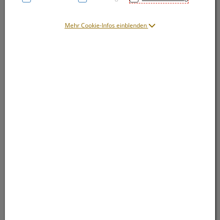
Mehr Cookie-Infos einblenden
Symbolbild(er)
4,45 EUR
4,8 g / Einheit
inkl. 20% MwSt.
lieferbar