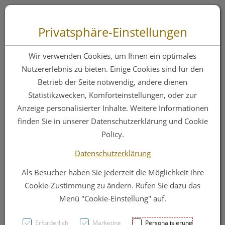
Zum “Inhalt dieser Seite” springen [AK + 0]
Zum Menü “Produkte” springen [AK + 1]
Zum Menü “Über uns / Service” springen [AK + 2]
Zu “Shop-Menüs” springen [AK + 3]
Zum "Barrierefreiheits-Menü" springen [AK + 4]
Zu den “Fusszeilen-Informationen” springen [AK + 5]
Toggle 
Produktsuche
Privatsphäre-Einstellungen
Weleda Everon
Wir verwenden Cookies, um Ihnen ein optimales
Lippenpflegestift
Nutzererlebnis zu bieten. Einige Cookies sind für den
Betrieb der Seite notwendig, andere dienen
Blist 4,8g
Statistikzwecken, Komforteinstellungen, oder zur
Anzeige personalisierter Inhalte. Weitere Informationen
finden Sie in unserer Datenschutzerklärung und Cookie
PZN: 0825829
Policy.
Datenschutzerklärung
Als Besucher haben Sie jederzeit die Möglichkeit ihre
Cookie-Zustimmung zu ändern. Rufen Sie dazu das
Menü "Cookie-Einstellung" auf.
Erforderlich
Marketing
Personalisierung