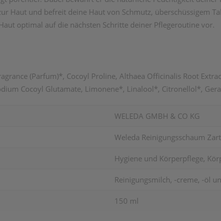
t zur Haut und befreit deine Haut von Schmutz, überschüssigem Ta
aut optimal auf die nächsten Schritte deiner Pflegeroutine vor.
ragrance (Parfum)*, Cocoyl Proline, Althaea Officinalis Root Extra
ium Cocoyl Glutamate, Limonene*, Linalool*, Citronellol*, Gerani
WELEDA GMBH & CO KG
Weleda Reinigungsschaum Zar
Hygiene und Körperpflege, Körp
Reinigungsmilch, -creme, -öl un
150 ml