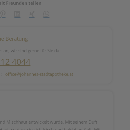
mit Freunden teilen
reator\plugin\share\core\structs\SocialSharingServiceSettings]:fo
Pinterest
LinkedIn
Xing
WhatsApp (#[creator\plugin\share\core\st
he Beratung
s an, wir sind gerne für Sie da.
412 4044
n:
office@johannes-stadtapotheke.at
und Mischhaut entwickelt wurde. Mit seinem Duft
aut, so dass sie sich frisch und belebt anfühlt. Mit