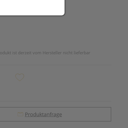
R
odukt ist derzeit vom Hersteller nicht lieferbar
Produktanfrage