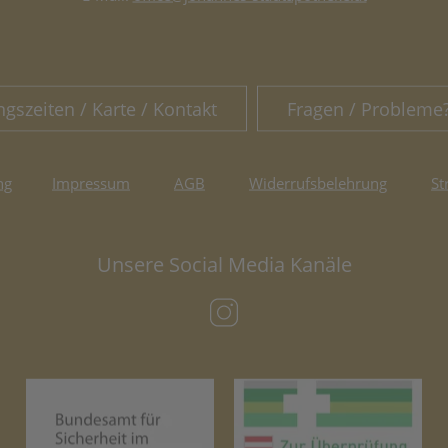
ngszeiten / Karte / Kontakt
Fragen / Probleme
ng
Impressum
AGB
Widerrufsbelehrung
St
Unsere Social Media Kanäle
(öffnet in neuem Tab)
(öffnet in neuem Tab)
(öf