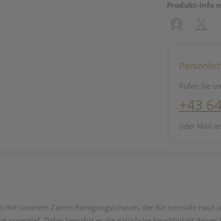
Produkt-Info 
Facebook
X (#[c
Persönlic
Rufen Sie un
+43 6
oder Mail a
aut mit unserem Zarten Reinigungsschaum, der für normale Haut 
gt porentief. Dabei bewahrt er die natürliche Feuchtigkeit deiner H