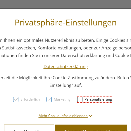
Privatsphäre-Einstellungen
3 6412 4044
Service
Bereitschaftsdienst
Ihnen ein optimales Nutzererlebnis zu bieten. Einige Cookies sin
ika
Hautpflege
Familie
Nahrungsergänzung
Statistikzwecken, Komforteinstellungen, oder zur Anzeige persona
mationen finden Sie in unserer Datenschutzerklärung und Cookie P
Datenschutzerklärung
erzeit die Möglichkeit ihre Cookie-Zustimmung zu ändern. Rufen
Wele
Einstellung" auf.
Reini
Erforderlich
Marketing
Personalisierung
150m
Mehr Cookie-Infos einblenden
PZN: 4583197