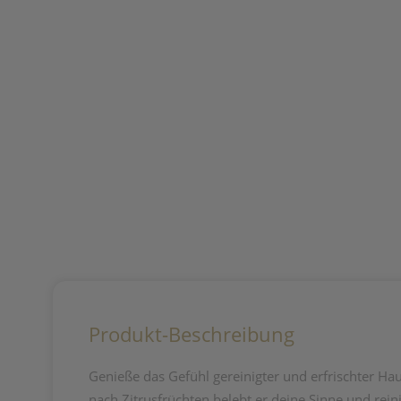
Produkt-Beschreibung
Genieße das Gefühl gereinigter und erfrischter H
nach Zitrusfrüchten belebt er deine Sinne und reini