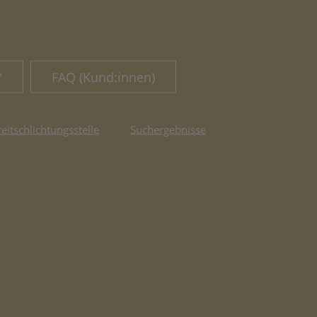
?
FAQ (Kund:innen)
reitschlichtungsstelle
Suchergebnisse
fnet in neuem Tab)