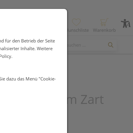
Profil
Wunschliste
Warenkorb
d für den Betrieb der Seite
lisierter Inhalte. Weitere
olicy.
 Sie dazu das Menü "Cookie-
da
gungsschaum Zart
l