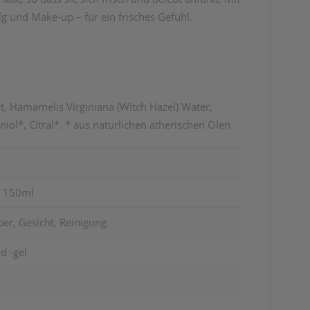
lg und Make-up – für ein frisches Gefühl.
ct, Hamamelis Virginiana (Witch Hazel) Water,
ol*, Citral*. * aus natürlichen ätherischen Ölen
t 150ml
er, Gesicht, Reinigung
d -gel