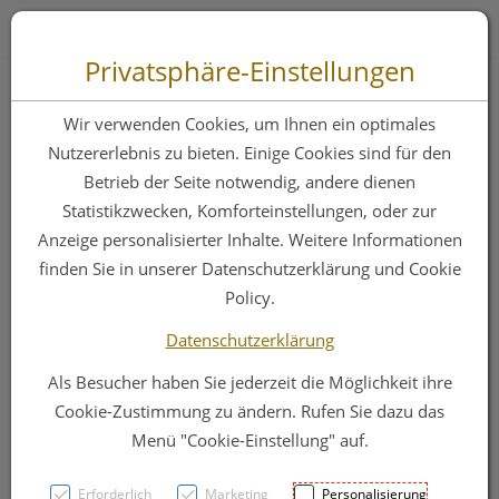
Zum “Inhalt dieser Seite” springen [AK + 0]
Zum Menü “Produkte” springen [AK + 1]
Zum Menü “Über uns / Service” springen [AK + 2]
Zu “Shop-Menüs” springen [AK + 3]
Zum "Barrierefreiheits-Menü" springen [AK + 4]
Zu den “Fusszeilen-Informationen” springen [AK + 5]
Toggle 
Produktsuche
Privatsphäre-Einstellungen
Wellion CALLA
Wir verwenden Cookies, um Ihnen ein optimales
Blutzuckerteststreifen
Nutzererlebnis zu bieten. Einige Cookies sind für den
Betrieb der Seite notwendig, andere dienen
Statistikzwecken, Komforteinstellungen, oder zur
PZN: 3282105
Anzeige personalisierter Inhalte. Weitere Informationen
finden Sie in unserer Datenschutzerklärung und Cookie
Policy.
Datenschutzerklärung
Als Besucher haben Sie jederzeit die Möglichkeit ihre
Cookie-Zustimmung zu ändern. Rufen Sie dazu das
Menü "Cookie-Einstellung" auf.
Erforderlich
Marketing
Personalisierung