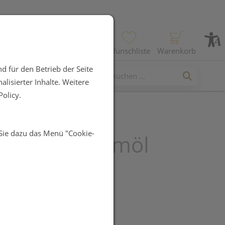
Profil
Wunschliste
Warenkorb
d für den Betrieb der Seite
lisierter Inhalte. Weitere
olicy.
 Sie dazu das Menü "Cookie-
ness Teebaumöl
R