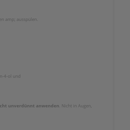
sen amp; ausspülen.
en-4-ol und
icht unverdünnt
anwenden
. Nicht in Augen,