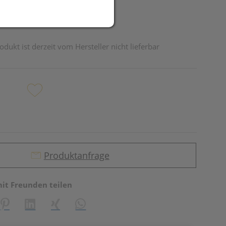
odukt ist derzeit vom Hersteller nicht lieferbar
Produktanfrage
mit Freunden teilen
reator\plugin\share\core\structs\SocialSharingServiceSettings]:fo
Pinterest
LinkedIn
Xing
WhatsApp (#[creator\plugin\share\core\st