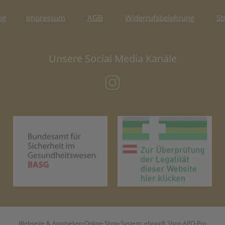
ng
Impressum
AGB
Widerrufsbelehrung
St
Unsere Social Media Kanäle
(öffnet in neuem Tab)
(öffnet in neuem Tab)
(öf
Webseite & Apotheken-Online-Shop-System:
eboxx® Shop APO-Pro