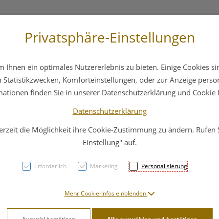
Privatsphäre-Einstellungen
3 6412 4044
Service
Bereitschaftsdienst
Ihnen ein optimales Nutzererlebnis zu bieten. Einige Cookies sin
ika
Hautpflege
Familie
Nahrungsergänzung
Statistikzwecken, Komforteinstellungen, oder zur Anzeige persona
mationen finden Sie in unserer Datenschutzerklärung und Cookie P
Datenschutzerklärung
erzeit die Möglichkeit ihre Cookie-Zustimmung zu ändern. Rufen
Well
Einstellung" auf.
Erforderlich
Marketing
Personalisierung
PZN: 2012496
4,99 EU
Mehr Cookie-Infos einblenden
15 ml / Einheit