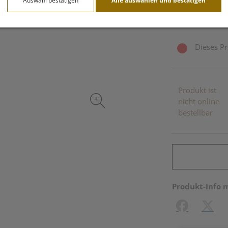
Auswahl bestätigen
Alle auswählen und bestätigen
inkl. 20% MwSt.
Dieses Pr
Produkt ist
nicht online
bestellbar
Produkt-Info 
Facebook
X (#[c