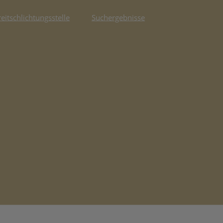
reitschlichtungsstelle
Suchergebnisse
fnet in neuem Tab)