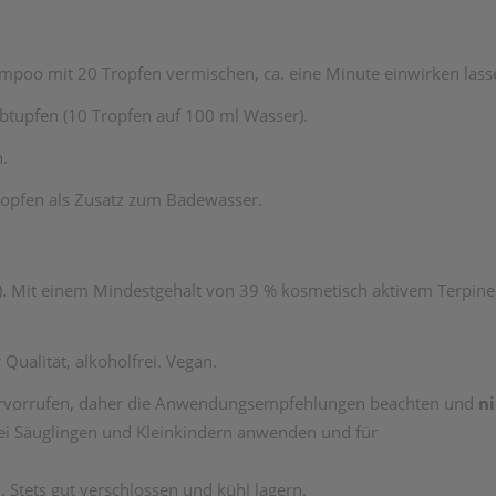
ampoo mit 20 Tropfen vermischen, ca. eine Minute einwirken las
 abtupfen (10 Tropfen auf 100 ml Wasser).
n.
Tropfen als Zusatz zum Badewasser.
ol). Mit einem Mindestgehalt von 39 % kosmetisch aktivem Terpin
Qualität, alkoholfrei. Vegan.
ervorrufen, daher die Anwendungsempfehlungen beachten und
n
ei Säuglingen und Kleinkindern anwenden und für
 Stets gut verschlossen und kühl lagern.