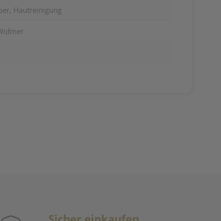
per, Hautreinigung
 Widmer
Sicher einkaufen