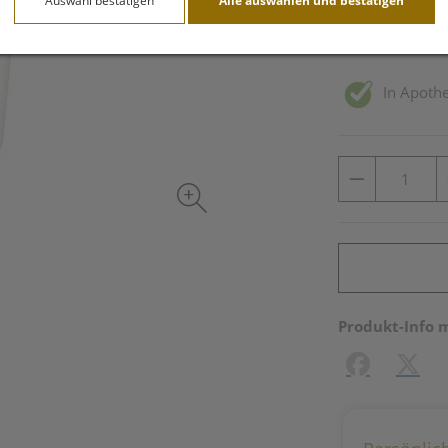
Auswahl bestätigen
Alle auswählen und bestätigen
inkl. 20% MwSt.
In Apothe
Produkt-Info 
Facebook
X (#[c