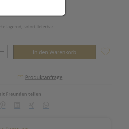
ke lagernd, sofort lieferbar
In den Warenkorb
Produktanfrage
mit Freunden teilen
reator\plugin\share\core\structs\SocialSharingServiceSettings]:fo
Pinterest
LinkedIn
Xing
WhatsApp (#[creator\plugin\share\core\st