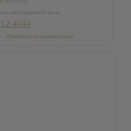
he Beratung
s an, wir sind gerne für Sie da.
412 4044
n:
office@johannes-stadtapotheke.at