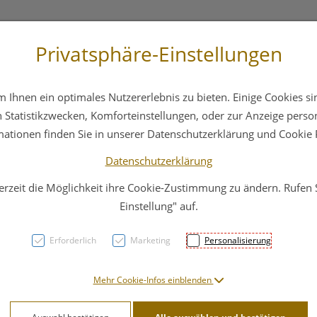
Privatsphäre-Einstellungen
3 6412 4044
Service
Bereitschaftsdienst
Ihnen ein optimales Nutzererlebnis zu bieten. Einige Cookies sin
ika
Hautpflege
Familie
Nahrungsergänzung
Statistikzwecken, Komforteinstellungen, oder zur Anzeige persona
mationen finden Sie in unserer Datenschutzerklärung und Cookie P
Datenschutzerklärung
erzeit die Möglichkeit ihre Cookie-Zustimmung zu ändern. Rufen
Widm
Einstellung" auf.
Erforderlich
Marketing
Personalisierung
PZN: 0853145
15,50 E
Mehr Cookie-Infos einblenden
200 ml / Einheit