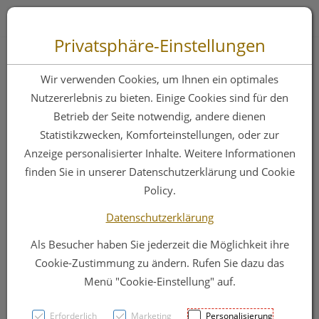
Zum “Inhalt dieser Seite” springen [AK + 0]
Zum Menü “Produkte” springen [AK + 1]
Zum Menü “Über uns / Service” springen [AK + 2]
Zu “Shop-Menüs” springen [AK + 3]
Zum "Barrierefreiheits-Menü" springen [AK + 4]
Zu den “Fusszeilen-Informationen” springen [AK + 5]
Toggle 
Produktsuche
Privatsphäre-Einstellungen
Widmer
Wir verwenden Cookies, um Ihnen ein optimales
Feuchtigkeitsfluid
Nutzererlebnis zu bieten. Einige Cookies sind für den
Betrieb der Seite notwendig, andere dienen
UV6
Statistikzwecken, Komforteinstellungen, oder zur
Anzeige personalisierter Inhalte. Weitere Informationen
finden Sie in unserer Datenschutzerklärung und Cookie
PZN: 2754134
Policy.
Datenschutzerklärung
Als Besucher haben Sie jederzeit die Möglichkeit ihre
Cookie-Zustimmung zu ändern. Rufen Sie dazu das
Menü "Cookie-Einstellung" auf.
Erforderlich
Marketing
Personalisierung